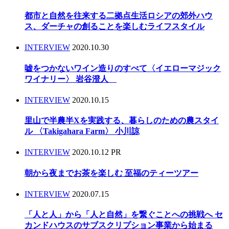
都市と自然を往来する二拠点生活ロシアの郊外ハウ
ス、ダーチャの創ることを楽しむライフスタイル
INTERVIEW
2020.10.30
嘘をつかないワイン造りのすべて〈イエローマジック
ワイナリー〉 岩谷澄人
INTERVIEW
2020.10.15
里山で半農半Xを実践する、暮らしのための農スタイ
ル 〈Takigahara Farm〉 小川諒
INTERVIEW
2020.10.12
PR
朝から夜までお茶を楽しむ 至福のティーツアー
INTERVIEW
2020.07.15
「人と人」から「人と自然」を繋ぐことへの挑戦へ セ
カンドハウスのサブスクリプション事業から始まる