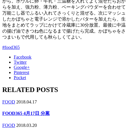
から。ボウルに卵・牛乳・三温糖を入れてよく混ぜたらおか
らを加え、強力粉、薄力粉、ベーキングパウダーを合わせて
万能こし器でふるい入れてさっくりと混ぜる。次にマッシュ
したかぼちゃと電子レンジで溶かしたバターを加えたら、生
地をまとめてラップにかけて冷蔵庫に30分放置。最後に中温
の揚げ油できつね色になるまで揚げたら完成。かぼちゃをさ
つまいもで代用しても秋らしくてよい。
#food365
Facebook
Twitter
Google+
Pinterest
Pocket
RELATED POSTS
FOOD
2018.04.17
FOOD365 4月17日 分葱
FOOD
2018.03.20