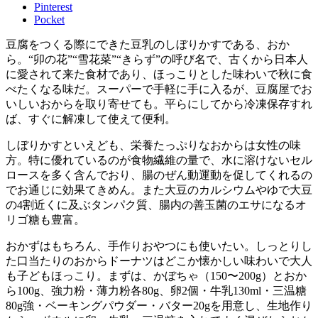
Pinterest
Pocket
豆腐をつくる際にできた豆乳のしぼりかすである、おか
ら。“卯の花”“雪花菜”“きらず”の呼び名で、古くから日本人
に愛されて来た食材であり、ほっこりとした味わいで秋に食
べたくなる味だ。スーパーで手軽に手に入るが、豆腐屋でお
いしいおからを取り寄せても。平らにしてから冷凍保存すれ
ば、すぐに解凍して使えて便利。
しぼりかすといえども、栄養たっぷりなおからは女性の味
方。特に優れているのが食物繊維の量で、水に溶けないセル
ロースを多く含んでおり、腸のぜん動運動を促してくれるの
でお通じに効果てきめん。また大豆のカルシウムやゆで大豆
の4割近くに及ぶタンパク質、腸内の善玉菌のエサになるオ
リゴ糖も豊富。
おかずはもちろん、手作りおやつにも使いたい。しっとりし
た口当たりのおからドーナツはどこか懐かしい味わいで大人
も子どもほっこり。まずは、かぼちゃ（150〜200g）とおか
ら100g、強力粉・薄力粉各80g、卵2個・牛乳130ml・三温糖
80g強・ベーキングパウダー・バター20gを用意し、生地作り