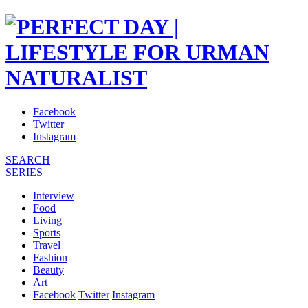
Facebook
Twitter
Instagram
SEARCH
SERIES
Interview
Food
Living
Sports
Travel
Fashion
Beauty
Art
Facebook
Twitter
Instagram