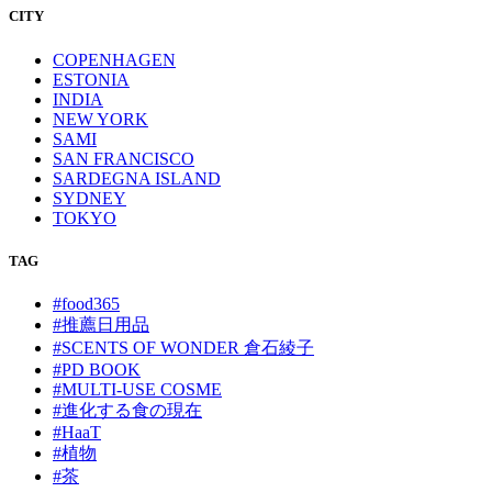
CITY
COPENHAGEN
ESTONIA
INDIA
NEW YORK
SAMI
SAN FRANCISCO
SARDEGNA ISLAND
SYDNEY
TOKYO
TAG
#food365
#推薦日用品
#SCENTS OF WONDER 倉石綾子
#PD BOOK
#MULTI-USE COSME
#進化する食の現在
#HaaT
#植物
#茶