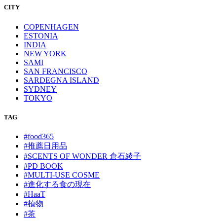
CITY
COPENHAGEN
ESTONIA
INDIA
NEW YORK
SAMI
SAN FRANCISCO
SARDEGNA ISLAND
SYDNEY
TOKYO
TAG
#food365
#推薦日用品
#SCENTS OF WONDER 倉石綾子
#PD BOOK
#MULTI-USE COSME
#進化する食の現在
#HaaT
#植物
#茶