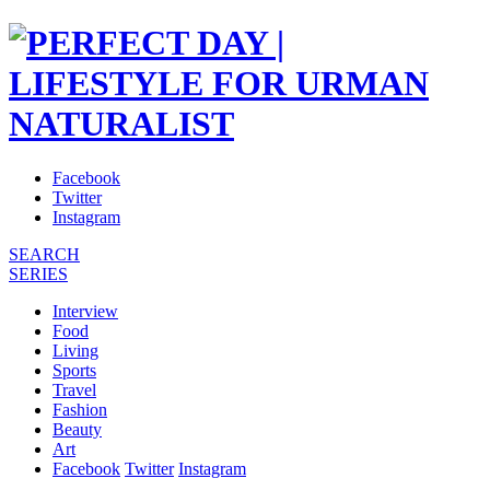
Facebook
Twitter
Instagram
SEARCH
SERIES
Interview
Food
Living
Sports
Travel
Fashion
Beauty
Art
Facebook
Twitter
Instagram