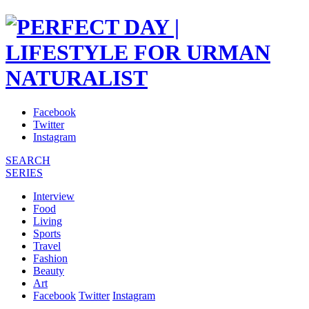
Facebook
Twitter
Instagram
SEARCH
SERIES
Interview
Food
Living
Sports
Travel
Fashion
Beauty
Art
Facebook
Twitter
Instagram