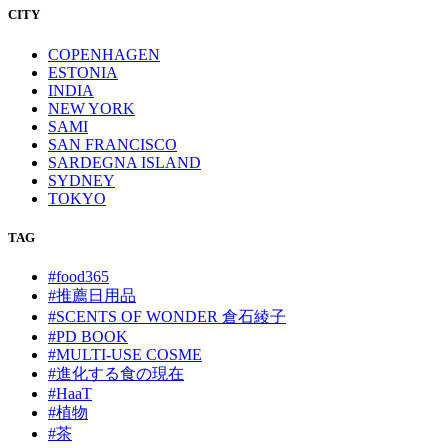
CITY
COPENHAGEN
ESTONIA
INDIA
NEW YORK
SAMI
SAN FRANCISCO
SARDEGNA ISLAND
SYDNEY
TOKYO
TAG
#food365
#推薦日用品
#SCENTS OF WONDER 倉石綾子
#PD BOOK
#MULTI-USE COSME
#進化する食の現在
#HaaT
#植物
#茶