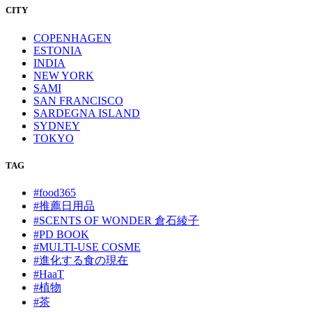
CITY
COPENHAGEN
ESTONIA
INDIA
NEW YORK
SAMI
SAN FRANCISCO
SARDEGNA ISLAND
SYDNEY
TOKYO
TAG
#food365
#推薦日用品
#SCENTS OF WONDER 倉石綾子
#PD BOOK
#MULTI-USE COSME
#進化する食の現在
#HaaT
#植物
#茶