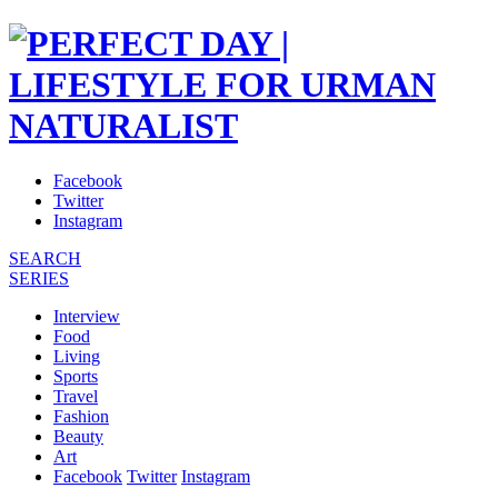
Facebook
Twitter
Instagram
SEARCH
SERIES
Interview
Food
Living
Sports
Travel
Fashion
Beauty
Art
Facebook
Twitter
Instagram