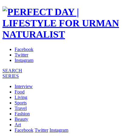
Facebook
Twitter
Instagram
SEARCH
SERIES
Interview
Food
Living
Sports
Travel
Fashion
Beauty
Art
Facebook
Twitter
Instagram