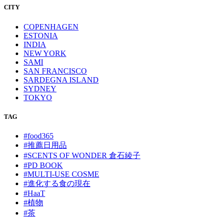
CITY
COPENHAGEN
ESTONIA
INDIA
NEW YORK
SAMI
SAN FRANCISCO
SARDEGNA ISLAND
SYDNEY
TOKYO
TAG
#food365
#推薦日用品
#SCENTS OF WONDER 倉石綾子
#PD BOOK
#MULTI-USE COSME
#進化する食の現在
#HaaT
#植物
#茶