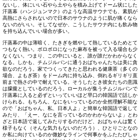
ないし、体にいい石やら土やらを積み上げてドーム状にした
汗蒸幕（ハンジュンマク）のような高温サウナでも、素肌が
高熱にさらされないので日本のサウナのように肌が痛くなら
ないのがいい。そしてなぜか、こうしたサウナ内にも飲み物
を持ち込んでいい場合が多い。
汗蒸幕の中は薄暗く、たきぎを燃やして熱しているためとて
つもなく熱い。ボロボロになった麻布を被って入る場合も少
なくない。つまり、この中にいると、誰が誰だかわからなく
なる。しかも、チムジルバンに通うおばちゃんたちは美に貪
欲なのだろう。家でつくってきたと思われる健康茶（多くの
場合、よもぎ茶）をドーム内に持ち込み、倒れるギリギリ直
前まで熱さの中で耐えている。そうしたとき彼女たちの意識
は朦朧としているのだろう。ローカルが集うチムジルバンで
汗蒸幕に入ると必ずといっていいほど早口の韓国語で話しか
けられる。もちろん、なにをいっているのか全然理解不能な
ので「おばちゃん、私、日本人よ」と簡単な韓国語で返して
みたり、「えー、なにを言っているのかわからないよ」とわ
ざと日本語で返してみたりするのだけど、おばちゃんは驚く
様子もなく（そんな気力もないのだろう）、ひとりごとなの
か私に向けているのか微妙なラインで何事かをふたたびしゃ