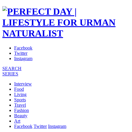
Facebook
Twitter
Instagram
SEARCH
SERIES
Interview
Food
Living
Sports
Travel
Fashion
Beauty
Art
Facebook
Twitter
Instagram