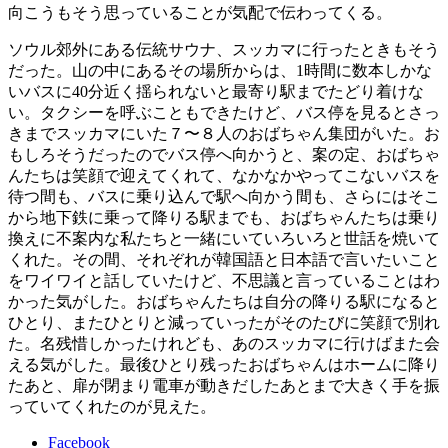
向こうもそう思っていることが気配で伝わってくる。
ソウル郊外にある伝統サウナ、スッカマに行ったときもそう
だった。山の中にあるその場所からは、1時間に数本しかな
いバスに40分近く揺られないと最寄り駅までたどり着けな
い。タクシーを呼ぶこともできたけど、バス停を見るとさっ
きまでスッカマにいた７〜８人のおばちゃん集団がいた。お
もしろそうだったのでバス停へ向かうと、案の定、おばちゃ
んたちは笑顔で迎えてくれて、なかなかやってこないバスを
待つ間も、バスに乗り込んで駅へ向かう間も、さらにはそこ
から地下鉄に乗って降りる駅までも、おばちゃんたちは乗り
換えに不案内な私たちと一緒にいていろいろと世話を焼いて
くれた。その間、それぞれが韓国語と日本語で言いたいこと
をワイワイと話していたけど、不思議と言っていることはわ
かった気がした。おばちゃんたちは自分の降りる駅になると
ひとり、またひとりと減っていったがそのたびに笑顔で別れ
た。名残惜しかったけれども、あのスッカマに行けばまた会
える気がした。最後ひとり残ったおばちゃんはホームに降り
たあと、扉が閉まり電車が動きだしたあとまで大きく手を振
っていてくれたのが見えた。
Facebook