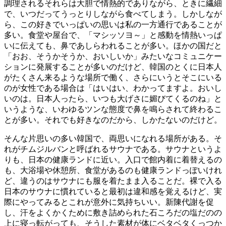
調理されるそれらは大胆で情熱的でありながら、ときに繊細
で、いつだってうっとりしながら食べてしまう。しかしなが
ら、この好きでいっぱいの思いは私の一方通行であることが
多い。食堂や屋台で、「マシッソヨ～」と感動を情熱いっぱ
いに伝えても、鼻であしらわれることが多い。ほかの国だと
「おお、そうかそうか、おいしいか」みたいなコミュニケー
ションに発展することが多いのだけど、韓国のとくに日本人
がたくさん来るような場所で働く、さらにいうとそこにいる
のが女性である場合は「はいはい、わかってますよ。おいし
いのは。日本人ったら、いつも大げさに媚びてくるのね」と
いうような、いわゆるツンな態度で鼻を鳴らされて終わるこ
とが多い。それでも好きなのだから、しかたないのだけど。
そんな片思いの多い韓国で、両思いになれる場所がある。そ
れがチムジルバンと呼ばれるサウナである。サウナというよ
りも、日本の健康ランドに近い。入口で館内着に着替えるの
も、大浴場や休憩所、食堂があるのも健康ランドっぽいけれ
ど、違うのはサウナにも服を着たまま入ることだ。裸で入る
日本のサウナに慣れていると最初は違和感を覚えるけど、実
際にやってみるとこれが意外に気持ちいい。新陳代謝を促
し、汗をよくかくために敷き詰められた石ころだの塩だのの
上に寝っ転がっても、そうした素材が体にベタベタくっつか