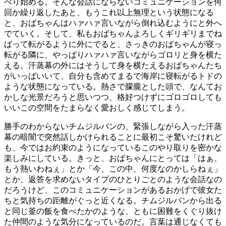
べり始める。そんな会話にならないコミュニケーションを何
回か繰り返したあと、もうこれ以上無理という状態になる
と、おばちゃんはハァハァ言いながら倒れ込むようにと外へ
でていく。そして、私もおばちゃんよろしくギリギリまでね
ばって転がるように外にでると、さっきのおばちゃんが寝っ
転がる隣に、やっぱりハァハァ言いながらゴロリと身を横た
える。汗蒸幕の外にはそうして身を横たえるおばちゃんたち
がいっぱいいて、自分も含めてまるで海岸に寝転がるトドの
ような状態になっている。熱さで朦朧とした頭で、なんてお
かしな光景だろうと思いつつ、格好つけずにゴロゴロしても
いいこの空間をたまらなく愛おしく感じてしまう。
勝手のわからないチムジルバンの、緊張しながら入った汗蒸
幕の暗闇で突然話しかけられることに最初こそ驚いたけれど
も、今ではお約束のようになっているこのやり取りを密かな
楽しみにしている。きっと、おばちゃんにとっては「はぁ、
もう熱いわねぇ」とか「今、この中、何度なのかしらねぇ」
とか、返答を求めないタイプのひとりごとのような会話なの
だろうけど、このコミュニケーションがあるおかげで彼女た
ちと気持ちの距離がぐっと近くなる。チムジルバンから出る
と同じ釜の飯を食べたかのような、ともに困難をくぐり抜け
た仲間のような気分になっているのだ。言葉は通じなくても