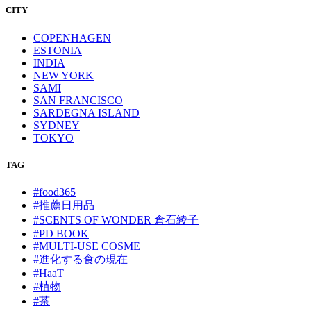
CITY
COPENHAGEN
ESTONIA
INDIA
NEW YORK
SAMI
SAN FRANCISCO
SARDEGNA ISLAND
SYDNEY
TOKYO
TAG
#food365
#推薦日用品
#SCENTS OF WONDER 倉石綾子
#PD BOOK
#MULTI-USE COSME
#進化する食の現在
#HaaT
#植物
#茶