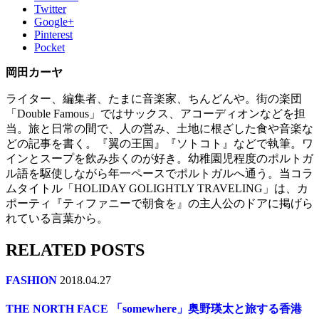
Twitter
Google+
Pinterest
Pocket
岡田カーヤ
ライター、編集者、たまに音楽家、ちんどんや。街の楽団
「Double Famous」ではサックス、アコーディオンなどを担
当。旅と日常の間で、人の営み、土地に根ざした食や音楽な
どの記事を書く。『翼の王国』『ソトコト』などで執筆。ワ
インとスープを飲み歩くのが好き。幼稚園児程度のポルトガ
ル語を駆使しながら年一ペースでポルトガルへ通う。当コラ
ムタイトル「HOLIDAY GOLIGHTLY TRAVELING」は、カ
ポーティ『ティファニーで朝食を』の主人公のドアに掲げら
れている言葉から。
RELATED POSTS
FASHION
2018.04.27
THE NORTH FACE 「somewhere」奥野瑛太と旅する香港