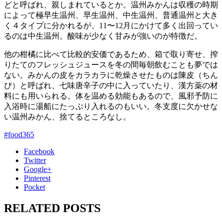
どと呼ばれ、親しまれているとか。温州みかんは収穫の時期
によって極早生温州、早生温州、中生温州、普通温州と大き
く４タイプに分かれるが、11〜12月にかけて多く出回ってい
るのは中生温州。酸味が少なく甘みが強いのが特徴だ。
他の柑橘に比べて比較的安価であるため、箱で取り寄せ、搾
りたてのフレッシュジュースを冬の間毎朝飲むことも夢では
ない。みかんの皮をカラカラに乾燥させたものは陳皮（ちん
ぴ）と呼ばれ、七味唐辛子の中に入っていたり、漢方薬の材
料にも用いられる。体を温める効能もあるので、風邪予防に
入浴時に湯船にたっぷり入れるのもいい。冬支度に欠かせな
い温州みかん、捨てるところなし。
#food365
Facebook
Twitter
Google+
Pinterest
Pocket
RELATED POSTS