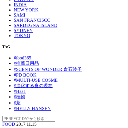
INDIA
NEW YORK
SAMI
SAN FRANCISCO
SARDEGNA ISLAND
SYDNEY
TOKYO
TAG
#food365
#推薦日用品
#SCENTS OF WONDER 倉石綾子
#PD BOOK
#MULTI-USE COSME
#進化する食の現在
#HaaT
#植物
#茶
#HELLY HANSEN
FOOD
2017.11.15