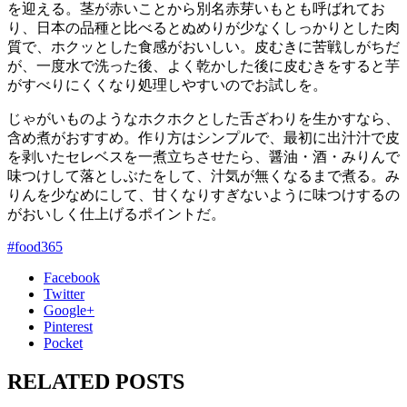
を迎える。茎が赤いことから別名赤芽いもとも呼ばれてお
り、日本の品種と比べるとぬめりが少なくしっかりとした肉
質で、ホクッとした食感がおいしい。皮むきに苦戦しがちだ
が、一度水で洗った後、よく乾かした後に皮むきをすると芋
がすべりにくくなり処理しやすいのでお試しを。
じゃがいものようなホクホクとした舌ざわりを生かすなら、
含め煮がおすすめ。作り方はシンプルで、最初に出汁汁で皮
を剥いたセレベスを一煮立ちさせたら、醤油・酒・みりんで
味つけして落としぶたをして、汁気が無くなるまで煮る。み
りんを少なめにして、甘くなりすぎないように味つけするの
がおいしく仕上げるポイントだ。
#food365
Facebook
Twitter
Google+
Pinterest
Pocket
RELATED POSTS