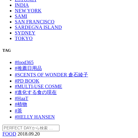
INDIA
NEW YORK
SAMI
SAN FRANCISCO
SARDEGNA ISLAND
SYDNEY
TOKYO
TAG
#food365
#推薦日用品
#SCENTS OF WONDER 倉石綾子
#PD BOOK
#MULTI-USE COSME
#進化する食の現在
#HaaT
#植物
#茶
#HELLY HANSEN
FOOD
2018.09.20