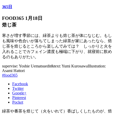
365日
FOOD365 1月18日
焙じ茶
寒さが増す季節には、緑茶よりも焙じ茶が体になじむ。もし
も風味や色合いが落ちてしまった緑茶が家にあったなら、焙
じ茶を焙じるところから楽しんでみては？ しっかりと火を
入れることでカフェイン濃度も極端に下がり、就寝前に飲め
るのもありがたい。
supervise: Yoshie Uematsu
edit&text: Yumi Kurosawa
Illustration:
Asami Hattori
#food365
Facebook
Twitter
Google+
Pinterest
Pocket
緑茶や番茶を焙じて（火をいれて）香ばしくしたものが、焙