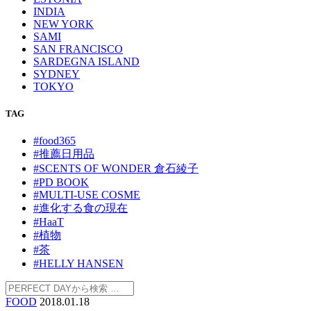
INDIA
NEW YORK
SAMI
SAN FRANCISCO
SARDEGNA ISLAND
SYDNEY
TOKYO
TAG
#food365
#推薦日用品
#SCENTS OF WONDER 倉石綾子
#PD BOOK
#MULTI-USE COSME
#進化する食の現在
#HaaT
#植物
#茶
#HELLY HANSEN
FOOD
2018.01.18