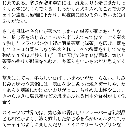
じ茶である。寒さが増す季節には、緑茶よりも焙じ茶がしっ
くりと体になじんでくる。しっかりと火を入れることでカフ
ェイン濃度も極端に下がり、就寝前に飲めるのも寒い夜には
ありがたい。
もしも風味や色合いが落ちてしまった緑茶が家にあったな
ら、焙じ茶を焙じるところから楽しんでみては？ ごく弱火
で熱したフライパンや土鍋に適量茶葉（緑茶）を広げ、蓋を
して２～３分蒸らしながら火入れし、その後蓋を外して火を
強めて１分ほど炒り上げ、皿に広げて冷ませば完成。焙じた
茶葉の香りが部屋を包むと、冬篭りもいいものだと思えてく
る。
茶粥にしても、冬らしい香ばしい味わいがたまらない。しみ
じみと味わう茶粥には、表面を少し炙った焼き梅干しや、た
くあんを燻製にかけたいぶりがっこ、ちりめん山椒やごま、
きゃらぶきに塩昆布などの滋味あふれる日本の食材がよく似
合う。
スイーツの世界では、焙じ茶の香ばしいフレーバーは乳製品
とも相性がよく、濃く煮出した焙じ茶を温かいミルクで割っ
てチャイのように楽しんだり、アイスクリームやプリンな