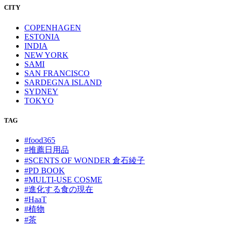
CITY
COPENHAGEN
ESTONIA
INDIA
NEW YORK
SAMI
SAN FRANCISCO
SARDEGNA ISLAND
SYDNEY
TOKYO
TAG
#food365
#推薦日用品
#SCENTS OF WONDER 倉石綾子
#PD BOOK
#MULTI-USE COSME
#進化する食の現在
#HaaT
#植物
#茶