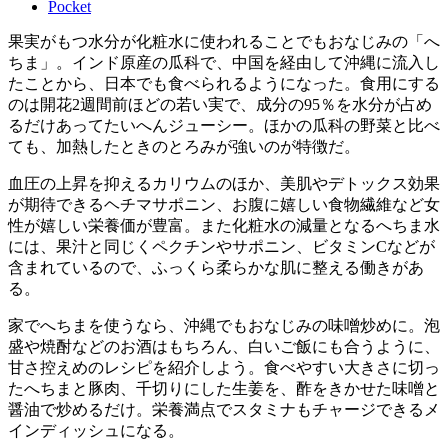
Pocket
果実がもつ水分が化粧水に使われることでもおなじみの「へ
ちま」。インド原産の瓜科で、中国を経由して沖縄に流入し
たことから、日本でも食べられるようになった。食用にする
のは開花2週間前ほどの若い実で、成分の95％を水分が占め
るだけあってたいへんジューシー。ほかの瓜科の野菜と比べ
ても、加熱したときのとろみが強いのが特徴だ。
血圧の上昇を抑えるカリウムのほか、美肌やデトックス効果
が期待できるヘチマサポニン、お腹に嬉しい食物繊維など女
性が嬉しい栄養価が豊富。また化粧水の減量となるへちま水
には、果汁と同じくペクチンやサポニン、ビタミンCなどが
含まれているので、ふっくら柔らかな肌に整える働きがあ
る。
家でへちまを使うなら、沖縄でもおなじみの味噌炒めに。泡
盛や焼酎などのお酒はもちろん、白いご飯にも合うように、
甘さ控えめのレシピを紹介しよう。食べやすい大きさに切っ
たへちまと豚肉、千切りにした生姜を、酢をきかせた味噌と
醤油で炒めるだけ。栄養満点でスタミナもチャージできるメ
インディッシュになる。