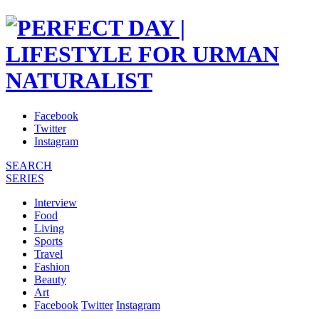
Facebook
Twitter
Instagram
SEARCH
SERIES
Interview
Food
Living
Sports
Travel
Fashion
Beauty
Art
Facebook
Twitter
Instagram