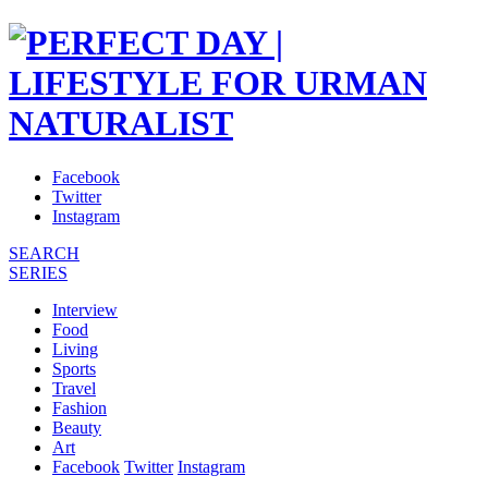
Facebook
Twitter
Instagram
SEARCH
SERIES
Interview
Food
Living
Sports
Travel
Fashion
Beauty
Art
Facebook
Twitter
Instagram