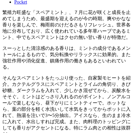
Pocket
繁殖力旺盛な「スペアミント」、７月に花が咲くと成長を止
めてしまうため、最盛期を迎えるのが今の時期。爽やかなな
香りを楽しんで、梅雨前のけだるさもリフレッシュ。世界各
地に分布しており、広く使われている多年草ハーブであるミ
ント、中でもスペアミントはクセの無い甘い香りが特徴だ。
スーっとした清涼感のある香りは、ミントの成分であるメン
トールによるもので、気分転換やリラックスに効果的。また
強壮作用や消化促進、鎮痛作用の働きもあるといわれてい
る。
そんなスペアミントをたっぷり使った、自家製モヒートを紹
介。カクテルグラスにスペアミントとライムの角切り、きび
砂糖、ダークラムを入れて、少しかき混ぜてから、炭酸水を
そそぐ。ミントはどっさり入れるのがポイント。ノンアルコ
ールで楽しむなら、昼下がりにミントティーで。ホットな
ら、葉の部分を軽く水洗いして水気をきってからポットに入
れて、熱湯を注いで3〜5分抽出。アイスなら、生のまま冷水
に入れて、水出しすれば完成。また、肉料理のトッピングに
しても香りがアクセントになる。特にラム肉との相性は抜群