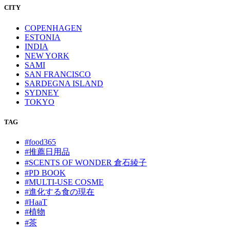
CITY
COPENHAGEN
ESTONIA
INDIA
NEW YORK
SAMI
SAN FRANCISCO
SARDEGNA ISLAND
SYDNEY
TOKYO
TAG
#food365
#推薦日用品
#SCENTS OF WONDER 倉石綾子
#PD BOOK
#MULTI-USE COSME
#進化する食の現在
#HaaT
#植物
#茶