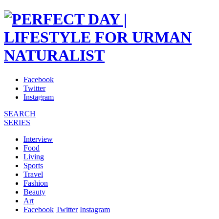
Facebook
Twitter
Instagram
SEARCH
SERIES
Interview
Food
Living
Sports
Travel
Fashion
Beauty
Art
Facebook
Twitter
Instagram