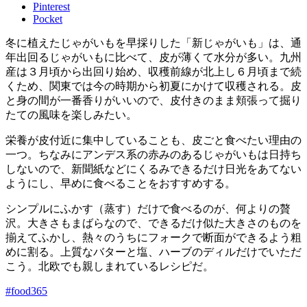
Pinterest
Pocket
冬に植えたじゃがいもを早採りした「新じゃがいも」は、通
年出回るじゃがいもに比べて、皮が薄くて水分が多い。九州
産は３月頃から出回り始め、収穫前線が北上し６月頃まで続
くため、関東では今の時期から初夏にかけて収穫される。皮
と身の間が一番香りがいいので、皮付きのまま頬張って掘り
たての風味を楽しみたい。
栄養が皮付近に集中していることも、皮ごと食べたい理由の
一つ。ちなみにアンデス系の赤みのあるじゃがいもは日持ち
しないので、新聞紙などにくるみできるだけ日光をあてない
ようにし、早めに食べることをおすすめする。
シンプルにふかす（蒸す）だけで食べるのが、何よりの贅
沢。大きさもまばらなので、できるだけ似た大きさのものを
揃えてふかし、熱々のうちにフォークで断面ができるよう粗
めに割る。上質なバターと塩、ハーブのディルだけでいただ
こう。北欧でも親しまれているレシピだ。
#food365