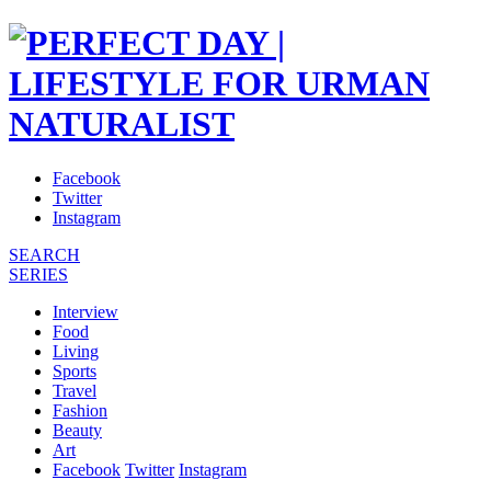
Facebook
Twitter
Instagram
SEARCH
SERIES
Interview
Food
Living
Sports
Travel
Fashion
Beauty
Art
Facebook
Twitter
Instagram