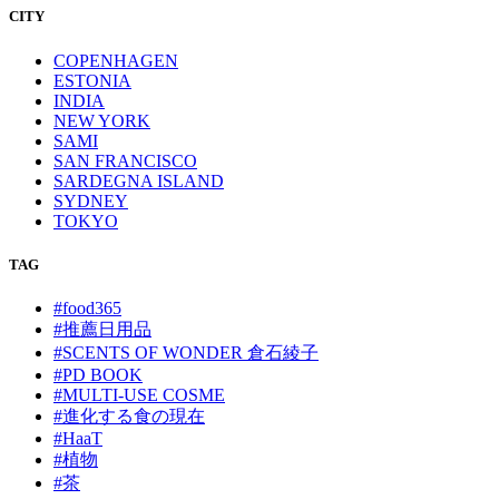
CITY
COPENHAGEN
ESTONIA
INDIA
NEW YORK
SAMI
SAN FRANCISCO
SARDEGNA ISLAND
SYDNEY
TOKYO
TAG
#food365
#推薦日用品
#SCENTS OF WONDER 倉石綾子
#PD BOOK
#MULTI-USE COSME
#進化する食の現在
#HaaT
#植物
#茶