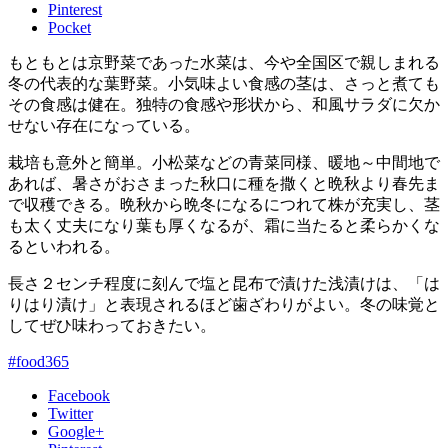
Pinterest
Pocket
もともとは京野菜であった水菜は、今や全国区で親しまれる
冬の代表的な葉野菜。小気味よい食感の茎は、さっと煮ても
その食感は健在。独特の食感や形状から、和風サラダに欠か
せない存在になっている。
栽培も意外と簡単。小松菜などの青菜同様、暖地～中間地で
あれば、暑さがおさまった秋口に種を撒くと晩秋より春先ま
で収穫できる。晩秋から晩冬になるにつれて株が充実し、茎
も太く丈夫になり葉も厚くなるが、霜に当たると柔らかくな
るといわれる。
長さ２センチ程度に刻んで塩と昆布で漬けた浅漬けは、「は
りはり漬け」と表現されるほど歯ざわりがよい。冬の味覚と
してぜひ味わっておきたい。
#food365
Facebook
Twitter
Google+