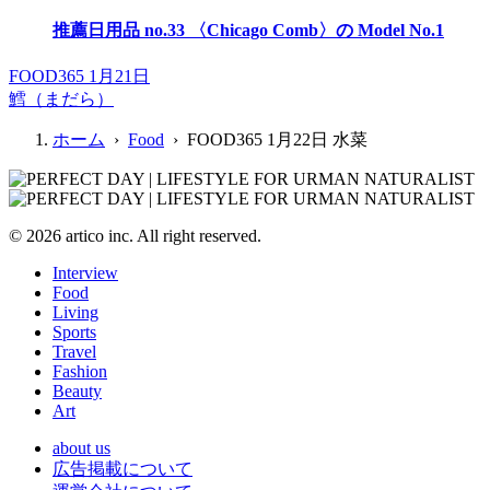
推薦日用品 no.33 〈Chicago Comb〉の Model No.1
FOOD365 1月21日
鱈（まだら）
ホーム
›
Food
› FOOD365 1月22日 水菜
© 2026 artico inc. All right reserved.
Interview
Food
Living
Sports
Travel
Fashion
Beauty
Art
about us
広告掲載について