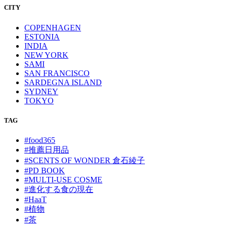
CITY
COPENHAGEN
ESTONIA
INDIA
NEW YORK
SAMI
SAN FRANCISCO
SARDEGNA ISLAND
SYDNEY
TOKYO
TAG
#food365
#推薦日用品
#SCENTS OF WONDER 倉石綾子
#PD BOOK
#MULTI-USE COSME
#進化する食の現在
#HaaT
#植物
#茶