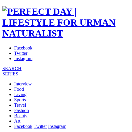
Facebook
Twitter
Instagram
SEARCH
SERIES
Interview
Food
Living
Sports
Travel
Fashion
Beauty
Art
Facebook
Twitter
Instagram