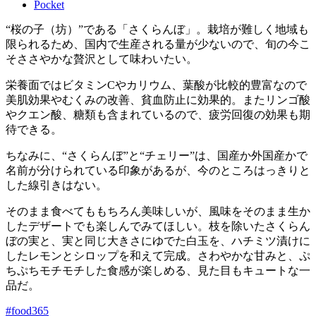
Pocket
“桜の子（坊）”である「さくらんぼ」。栽培が難しく地域も
限られるため、国内で生産される量が少ないので、旬の今こ
そささやかな贅沢として味わいたい。
栄養面ではビタミンCやカリウム、葉酸が比較的豊富なので
美肌効果やむくみの改善、貧血防止に効果的。またリンゴ酸
やクエン酸、糖類も含まれているので、疲労回復の効果も期
待できる。
ちなみに、“さくらんぼ”と“チェリー”は、国産か外国産かで
名前が分けられている印象があるが、今のところはっきりと
した線引きはない。
そのまま食べてももちろん美味しいが、風味をそのまま生か
したデザートでも楽しんでみてほしい。枝を除いたさくらん
ぼの実と、実と同じ大きさにゆでた白玉を、ハチミツ漬けに
したレモンとシロップを和えて完成。さわやかな甘みと、ぷ
ちぷちモチモチした食感が楽しめる、見た目もキュートな一
品だ。
#food365