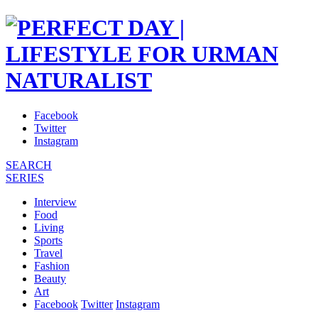
Facebook
Twitter
Instagram
SEARCH
SERIES
Interview
Food
Living
Sports
Travel
Fashion
Beauty
Art
Facebook
Twitter
Instagram