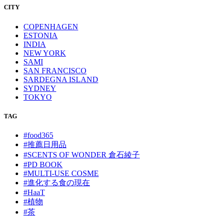
CITY
COPENHAGEN
ESTONIA
INDIA
NEW YORK
SAMI
SAN FRANCISCO
SARDEGNA ISLAND
SYDNEY
TOKYO
TAG
#food365
#推薦日用品
#SCENTS OF WONDER 倉石綾子
#PD BOOK
#MULTI-USE COSME
#進化する食の現在
#HaaT
#植物
#茶