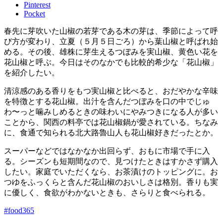
Pinterest
Pocket
春先に芽吹いた山椒の若芽である木の芽は、季節によって呼
び方が変わり、立夏（５月５日ごろ）から葉山椒と呼ばれ始
める。その後、雄株に芽生えるつぼみを実山椒、黄色い花を
花山椒と呼ぶ。今日はそのなかでも比較的希少な「花山椒」
を紹介したい。
清涼感のある香りをもつ実山椒と比べると、おだやかな辛味
を特徴とする花山椒。出汁を含んだつぼみを口の中でじゅ
わ〜っと噛みしめるときの味わいにやみつきになる人が多い
ことから、関西の料亭では花山椒鍋が愛されている。ちなみ
に、食通で知られる北大路魯山人も花山椒好きだったとか。
スーパーなどではなかなか出回らず、おもに市場で手に入
る。シーズンも短期間なので、見つけたときはすかさず購入
したい。家庭でいただくなら、お茶漬けのトッピングに。お
つゆをふっくらと含んだ花山椒のおいしさは格別。香りも実
に優しく、食欲がわかないときも、さらりと食べられる。
#food365