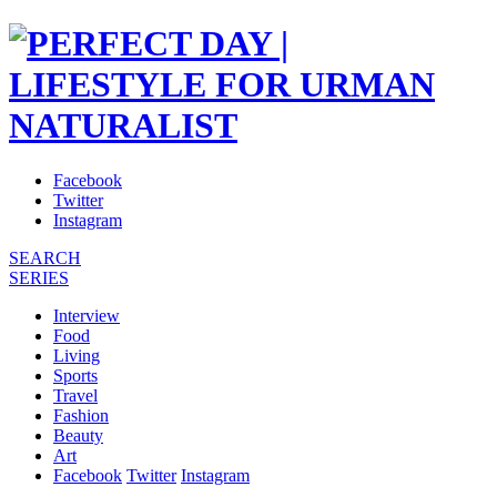
Facebook
Twitter
Instagram
SEARCH
SERIES
Interview
Food
Living
Sports
Travel
Fashion
Beauty
Art
Facebook
Twitter
Instagram