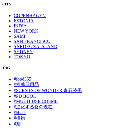
CITY
COPENHAGEN
ESTONIA
INDIA
NEW YORK
SAMI
SAN FRANCISCO
SARDEGNA ISLAND
SYDNEY
TOKYO
TAG
#food365
#推薦日用品
#SCENTS OF WONDER 倉石綾子
#PD BOOK
#MULTI-USE COSME
#進化する食の現在
#HaaT
#植物
#茶