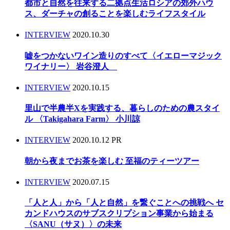
都市と自然を往来する二拠点生活ロシアの郊外ハウ
ス、ダーチャの創ることを楽しむライフスタイル
INTERVIEW
2020.10.30
嘘をつかないワイン造りのすべて〈イエローマジック
ワイナリー〉 岩谷澄人
INTERVIEW
2020.10.15
里山で半農半Xを実践する、暮らしのための農スタイ
ル 〈Takigahara Farm〉 小川諒
INTERVIEW
2020.10.12
PR
朝から夜までお茶を楽しむ 至福のティーツアー
INTERVIEW
2020.07.15
「人と人」から「人と自然」を繋ぐことへの挑戦へ セ
カンドハウスのサブスクリプション事業から始まる
〈SANU（サヌ）〉の未来