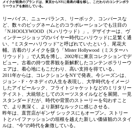
メイクが前身のブランドは、東京からNYに発表の場を移し、こだわりのコンテンポラ
リーウェアを創出している。
リーバイス、ニューバランス、リーボック、コンバースな
ど、数々のビッグネームとのコラボレーションでも注目の
「N.HOOLYWOOD（N.ハリウッド）」。デザイナーは、ヴ
ィンテージショップのバイヤー時代にハリウッドに足繁く通
い、“ミスターハリウッド”と呼ばれていたという、尾花大
輔。古着のリメイクを扱う「Mister Hollywood（ミスターハ
リウッド）」で人気を博し、2002年に東京コレクションでデ
ビュー。古着の持つ世界観を新解釈したコンテンポラリーウ
ェアは、着心地にもこだわり、高い支持を得ている。
2011年からは、コレクションをNYで発表。今シーズンは、
ジョン・F・ケネディの人生を表現し、大学時代をイメージ
したアイビールック、フライトジャケットなどのミリタリー
テイスト、大統領としてのスーツスタイルなどを展開。一見
スタンダードだが、時代や背景のストーリーを匂わすこと
で、より奥深く、より新鮮なルックに感じさせる。
昨年は、直営店がギンザ シックスにもオープン。ストリー
トとハイファッションの垣根を越えた新しい価値観のスタイ
ルは、“今”の時代を象徴している。