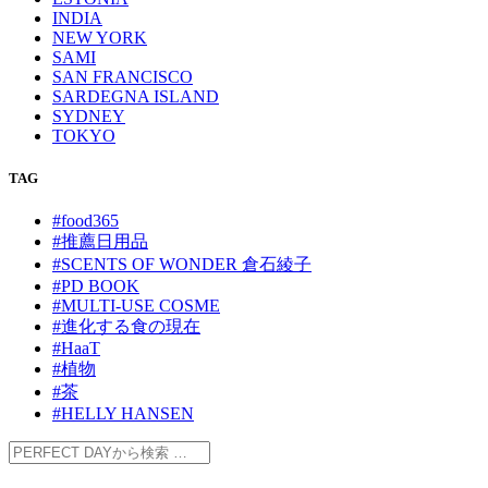
INDIA
NEW YORK
SAMI
SAN FRANCISCO
SARDEGNA ISLAND
SYDNEY
TOKYO
TAG
#food365
#推薦日用品
#SCENTS OF WONDER 倉石綾子
#PD BOOK
#MULTI-USE COSME
#進化する食の現在
#HaaT
#植物
#茶
#HELLY HANSEN