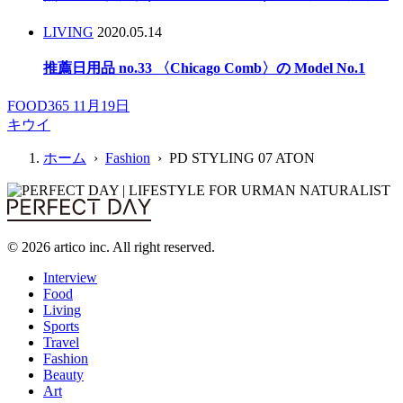
LIVING
2020.05.14
推薦日用品 no.33 〈Chicago Comb〉の Model No.1
FOOD365 11月19日
キウイ
ホーム
›
Fashion
› PD STYLING 07 ATON
© 2026 artico inc. All right reserved.
Interview
Food
Living
Sports
Travel
Fashion
Beauty
Art