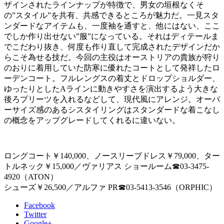
ザインされたラインナップが特徴で、男女の垣根なくそ
の”スタイル”を共有、共感できるところが魅力だ。一見スタ
ンダードなアイテムも、一度袖を通すと、他にはない、ここ
でしか作り出せない”服”になっている。それはディテールま
でこだわり抜き、何度も作り直して完成されたデザインだか
らこそ為せる技だ。今回の主役はオーストリアの貴族が狩り
のおりに着用していた防寒に優れたコートとして発祥したロ
ーデンコート。フルレングスの着丈とドロップショルダー、
ゆったりとしたAラインに動きやすさを演出するよう大きな
後ろプリーツを入れるなどして、現代風にアレンジ。オーバ
ーサイズ感のあるシスタイリングはスタンダードな着こなし
の概念をアップグレードしてくれるに違いない。
ロングコート￥140,000、ノースリーブドレス￥79,000、ター
トルネック￥15,000／ヴァリアス ショールーム☎︎03-3475-
4920（ATON）
シューズ￥26,500／アルファ PR☎︎03-5413-3546（ORPHIC）
Facebook
Twitter
Google+