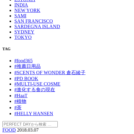
INDIA
NEW YORK
SAMI
SAN FRANCISCO
SARDEGNA ISLAND
SYDNEY
TOKYO
TAG
#food365
#推薦日用品
#SCENTS OF WONDER 倉石綾子
#PD BOOK
#MULTI-USE COSME
#進化する食の現在
#HaaT
#植物
#茶
#HELLY HANSEN
FOOD
2018.03.07