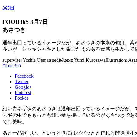
365日
FOOD365 3月7日
あさつき
通年出回っているイメージだが、あさつきの本来の旬は、葉
多いが、シャキシャキとした歯ごたえのある食感を生かして
supervise: Yoshie Uematsu
edit&text: Yumi Kurosawa
Illustration: Asa
#food365
Facebook
Twitter
Google+
Pinterest
Pocket
細い青ネギ状のあさつきは通年出回っているイメージだが、
ネギの中でももっとも細い葉を持っているのがあさつきであ
ても美味。
あと一品欲しい、というときにはパパッとと作れる酢味噌和