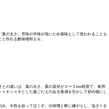
、葉の太さ。苦味や辛味が強いため薬味として使われることも
とと作れる酢味噌和えを。
ぎとの違いは、葉の太さ。葉の直径が２〜３mm程度で、食用
シャキシャキとした歯ごたえのある食感を生かして炒め物にし
刻み、水気を絞ってほぐす。白味噌と酢に練がらし、塩少々を