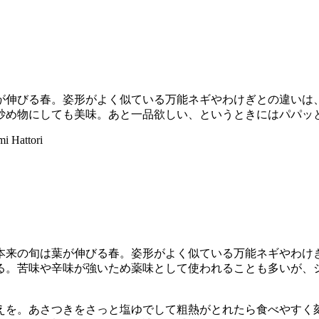
が伸びる春。姿形がよく似ている万能ネギやわけぎとの違いは
炒め物にしても美味。あと一品欲しい、というときにはパパッ
mi Hattori
本来の旬は葉が伸びる春。姿形がよく似ている万能ネギやわけ
る。苦味や辛味が強いため薬味として使われることも多いが、
えを。あさつきをさっと塩ゆでして粗熱がとれたら食べやすく