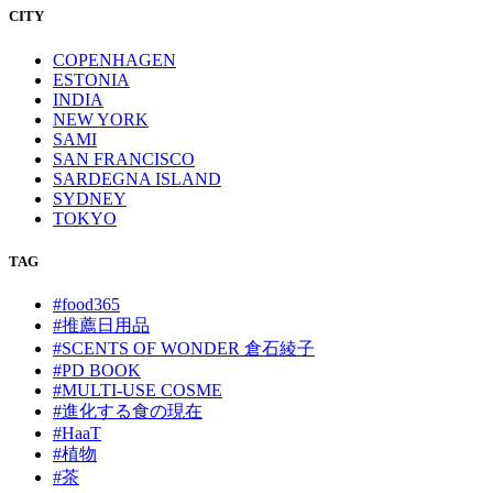
CITY
COPENHAGEN
ESTONIA
INDIA
NEW YORK
SAMI
SAN FRANCISCO
SARDEGNA ISLAND
SYDNEY
TOKYO
TAG
#food365
#推薦日用品
#SCENTS OF WONDER 倉石綾子
#PD BOOK
#MULTI-USE COSME
#進化する食の現在
#HaaT
#植物
#茶