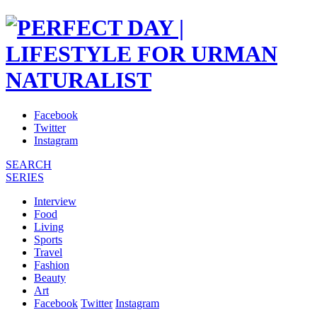
Facebook
Twitter
Instagram
SEARCH
SERIES
Interview
Food
Living
Sports
Travel
Fashion
Beauty
Art
Facebook
Twitter
Instagram