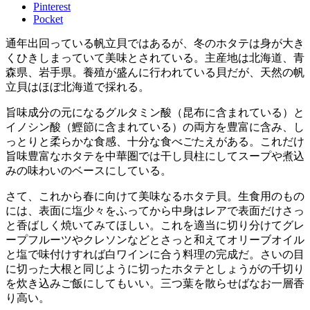
Pinterest
Pocket
通年出回っている帆立貝ではあるが、冬のホタテは身が大き
くひきしまっていて美味とされている。主産地は北海道、青
森県、岩手県。養殖が盛んに行われている貝だが、天然の帆
立貝はほぼ北海道で採れる。
旨味成分の元になるグルタミン酸（昆布に含まれている）と
イノシン酸（鰹節に含まれている）の両方を豊富に含み、し
っとりと柔らかな食感、十分な食べごたえがある。これだけ
旨味豊富なホタテを中華圏では干し貝柱にしてスープや煮込
みの味わいのベースにしている。
さて、これから春に向けて美味なるホタテ貝。生食用のもの
には、表面に塩少々をふってから中身はレアで表面だけさっ
と香ばしく焼いてみてほしい。これを適当に切り分けてグレ
ープフルーツやクレソンなどとさっと和えてオリーブオイル
と塩で味付けすれば白ワインに合う料理の完成だ。さいの目
に切った大根と同じように切ったホタテとしょうがの千切り
を炊き込みご飯にしてもいい。三つ葉を散らせばなお一層香
り高い。