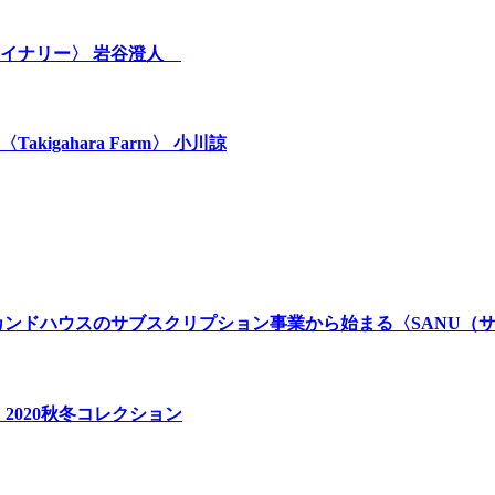
ワイナリー〉 岩谷澄人
gahara Farm〉 小川諒
カンドハウスのサブスクリプション事業から始まる〈SANU（
2020秋冬コレクション