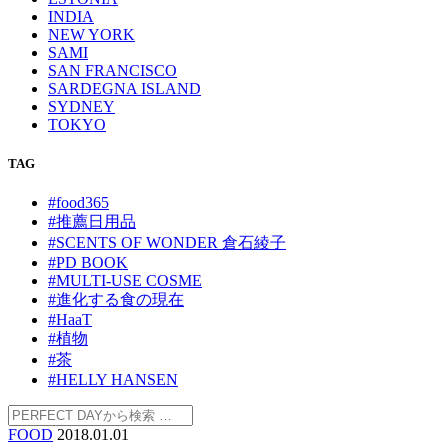
INDIA
NEW YORK
SAMI
SAN FRANCISCO
SARDEGNA ISLAND
SYDNEY
TOKYO
TAG
#food365
#推薦日用品
#SCENTS OF WONDER 倉石綾子
#PD BOOK
#MULTI-USE COSME
#進化する食の現在
#HaaT
#植物
#茶
#HELLY HANSEN
FOOD
2018.01.01