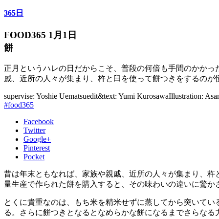
365日
FOOD365 1月1日
餅
正月というハレの日だからこそ、普段の何倍も手間のかかっ
戚、近所の人々が集まり、杵と臼を使って餅つきをするのが
supervise: Yoshie Uematsu
edit&text: Yumi Kurosawa
Illustration: Asa
#food365
Facebook
Twitter
Google+
Pinterest
Pocket
昔は年末ともなれば、家族や親戚、近所の人々が集まり、杵
量生産で作られた餅を購入すると、その味わいの違いに驚か
とくに貴重なのは、もち米を精米せずに蒸してから突いてい
る。さらに餅つきとなるとなめらかな餅になるまでさらなる