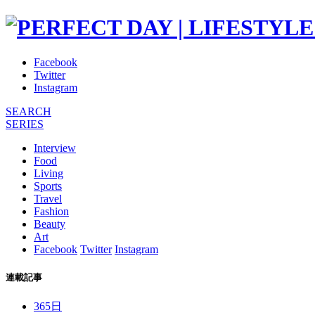
Facebook
Twitter
Instagram
SEARCH
SERIES
Interview
Food
Living
Sports
Travel
Fashion
Beauty
Art
Facebook
Twitter
Instagram
連載記事
365日