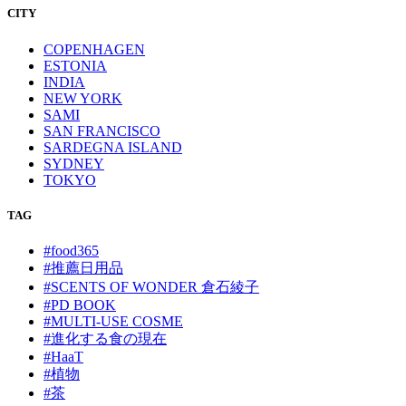
CITY
COPENHAGEN
ESTONIA
INDIA
NEW YORK
SAMI
SAN FRANCISCO
SARDEGNA ISLAND
SYDNEY
TOKYO
TAG
#food365
#推薦日用品
#SCENTS OF WONDER 倉石綾子
#PD BOOK
#MULTI-USE COSME
#進化する食の現在
#HaaT
#植物
#茶