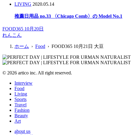
LIVING
2020.05.14
推薦日用品 no.33 〈Chicago Comb〉の Model No.1
FOOD365 10月20日
れんこん
ホーム
›
Food
› FOOD365 10月21日 大豆
© 2026 artico inc. All right reserved.
Interview
Food
Living
Sports
Travel
Fashion
Beauty
Art
about us