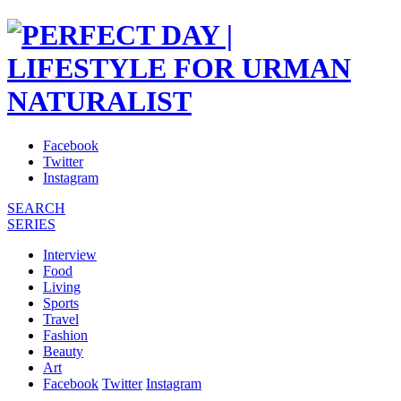
Facebook
Twitter
Instagram
SEARCH
SERIES
Interview
Food
Living
Sports
Travel
Fashion
Beauty
Art
Facebook
Twitter
Instagram