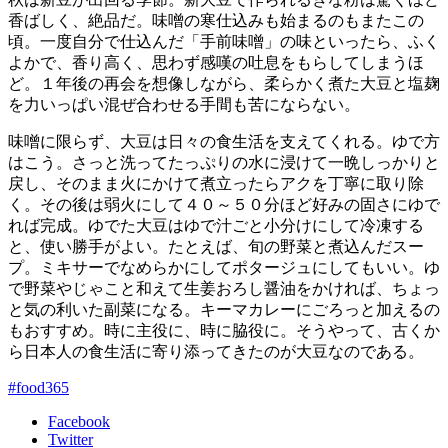
香ばしく、絶品だ。味噌の寒仕込みも始まるのもまたこの
頃。一度自分で仕込んだ「手前味噌」の味といったら、ふく
よかで、香り高く、思わず感嘆の吐息をもらしてしまうほ
ど。１年後の再会を想像しながら、柔らかく煮た大豆と塩麹
を力いっぱい混ぜ合わせる手間も苦にならない。
味噌に限らず、大豆は日々の食生活を支えてくれる。ゆで方
はこう。さっと洗ってたっぷりの水に浸けて一晩しっかりと
戻し、そのまま火にかけて煮立ったらアクを丁寧に取り除
く。その後は弱火にして４０～５０分ほど好みの固さにゆで
れば完成。ゆでた大豆はゆで汁ごと小分けにして冷凍する
と、使い勝手がよい。たとえば、旬の野菜と煮込んだスー
プ。ミキサーでなめらかにしてポタージュにしてもいい。ゆ
で野菜やじゃこと和えて生姜おろし醤油をかければ、ちょっ
と気の利いた副菜になる。キーマカレーにごろっと加えるの
もおすすめ。時に主役に、時に脇役に。そうやって、古くか
ら日本人の食生活に寄り添ってきたのが大豆なのである。
#food365
Facebook
Twitter