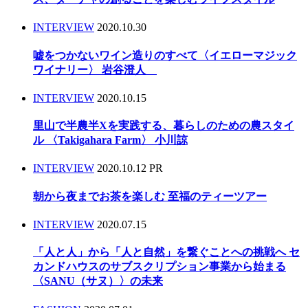
INTERVIEW
2020.10.30
嘘をつかないワイン造りのすべて〈イエローマジック
ワイナリー〉 岩谷澄人
INTERVIEW
2020.10.15
里山で半農半Xを実践する、暮らしのための農スタイ
ル 〈Takigahara Farm〉 小川諒
INTERVIEW
2020.10.12
PR
朝から夜までお茶を楽しむ 至福のティーツアー
INTERVIEW
2020.07.15
「人と人」から「人と自然」を繋ぐことへの挑戦へ セ
カンドハウスのサブスクリプション事業から始まる
〈SANU（サヌ）〉の未来