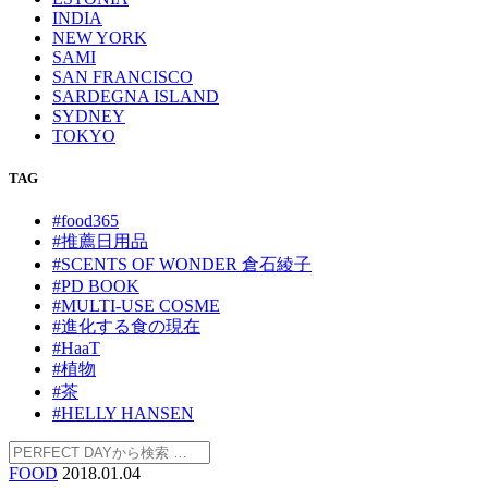
INDIA
NEW YORK
SAMI
SAN FRANCISCO
SARDEGNA ISLAND
SYDNEY
TOKYO
TAG
#food365
#推薦日用品
#SCENTS OF WONDER 倉石綾子
#PD BOOK
#MULTI-USE COSME
#進化する食の現在
#HaaT
#植物
#茶
#HELLY HANSEN
FOOD
2018.01.04