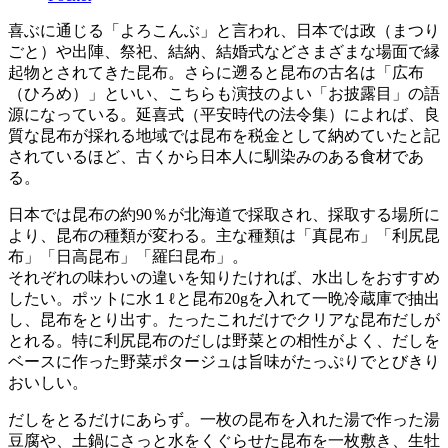
喜ぶに通じる「よろこんぶ」と言われ、日本では政（まつり
ごと）や出陣、祭祀、結納、結婚式などさまざまな場面で縁
起物とされてきた昆布。さらに遡ると昆布の古名は「広布
（ひろめ）」といい、こちらも演技のよい「お披露目」の語
源になっている。延喜式（平安時代の法令集）によれば、良
質な昆布が採れる地域では昆布を税金として納めていたと記
されているほど、古くから日本人に馴染みのある食材であ
る。
日本では昆布の約90％が北海道で採取され、採取する場所に
より、昆布の種類が変わる。主な種類は「真昆布」「利尻昆
布」「日高昆布」「羅臼昆布」。
それぞれの味わいの違いを知りたければ、水出しをおすすめ
したい。ポットに水１ℓと昆布20gを入れて一晩冷蔵庫で抽出
し、昆布をとり出す。たったこれだけでクリアな昆布だしが
とれる。特に利尻昆布のだしは野菜との相性がよく、だしを
ベースに作った野菜ポタージュは旨味がたっぷりでとびきり
おいしい。
だしをとるだけにあらず。一枚の昆布を入れた湯で作った湯
豆腐や、土鍋にさっと水をくぐらせた昆布を一枚敷き、生牡