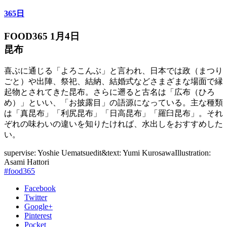
365日
FOOD365 1月4日
昆布
喜ぶに通じる「よろこんぶ」と言われ、日本では政（まつり
ごと）や出陣、祭祀、結納、結婚式などさまざまな場面で縁
起物とされてきた昆布。さらに遡ると古名は「広布（ひろ
め）」といい、「お披露目」の語源になっている。主な種類
は「真昆布」「利尻昆布」「日高昆布」「羅臼昆布」。それ
ぞれの味わいの違いを知りたければ、水出しをおすすめした
い。
supervise: Yoshie Uematsu
edit&text: Yumi Kurosawa
Illustration:
Asami Hattori
#food365
Facebook
Twitter
Google+
Pinterest
Pocket