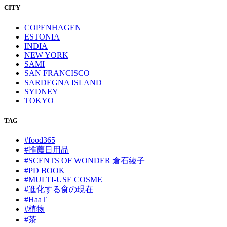
CITY
COPENHAGEN
ESTONIA
INDIA
NEW YORK
SAMI
SAN FRANCISCO
SARDEGNA ISLAND
SYDNEY
TOKYO
TAG
#food365
#推薦日用品
#SCENTS OF WONDER 倉石綾子
#PD BOOK
#MULTI-USE COSME
#進化する食の現在
#HaaT
#植物
#茶