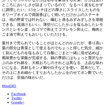
ところにおいしさが詰まっているので、なるべく皮をむかず
に調理したい。1.5センチほどの厚さにスライスしたものを
オリーブオイルで両面香ばしく焼いただけかぶのステーキ
は、他の野菜では叶わない、噛むと滴るみずみずしさを堪能
できる。浅漬けもいい。薄切りにしたかぶを塩もみしたレモ
ン汁とレモン皮，白ゴマで和えてゴマレモン和えに。梅肉と
ごま油で和えてもおいしくいただける。
葉付きで売られていることがほとんどのかぶだが、香り高い
葉の部分は青菜として使えるのでちょっと得した気分。細か
く刻んだものを塩もみして白飯にごまと一緒に混ぜ込めば、
風味豊かな菜飯が完成する。鍋の季節にはちょっと贅沢なか
ぶのみぞれ鍋を。大根おろしのそれとは異なる、上品な味わ
いになる。具材もキンメ鯛や白子などを使い、昆布だしで。
その上にきめ細かくすりおろしたかぶをのせてポン酢でいた
だけば、至福の味わいだ。
#food365
Facebook
Twitter
Google+