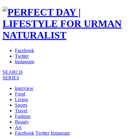
Facebook
Twitter
Instagram
SEARCH
SERIES
Interview
Food
Living
Sports
Travel
Fashion
Beauty
Art
Facebook
Twitter
Instagram