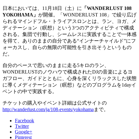
日本においては、11月18日（土）に
「WANDERLUST 108
YOKOHAMA」
が開催。「WONDERLUST 108」で繰り広げ
られるマインドフル・トライアスロンとは、ラン、ヨガ、メ
ディテーション（瞑想）という3つのアクティビティで構成
される。集団で行動し、シームレスに実践することで一体感
を得て、ありのままの自分である“インナーチャイルド”にフ
ォーカスし、自らの無限の可能性を引き出そうというもの
だ。
自分のペースで思いのままに走る5キロのラン、
WONDERLUSTのノウハウで構成されたDJの音楽によるヨ
ガフロー、ガイドとともに、心身を深くリラックスした状態
に導くメディテーション（瞑想）などのプログラムを1dayイ
ベントの中で実践する。
チケットの購入やイベント詳細は公式サイトの
http://wanderlust.com/ja/108-events/yokohama
まで。
Facebook
Twitter
Google+
Pinterest