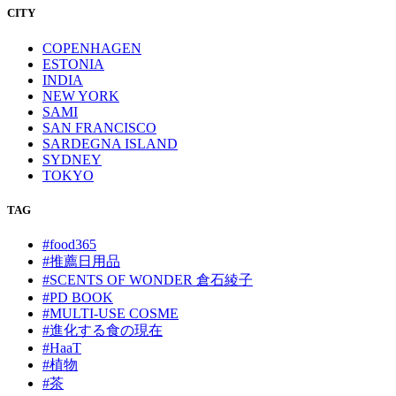
CITY
COPENHAGEN
ESTONIA
INDIA
NEW YORK
SAMI
SAN FRANCISCO
SARDEGNA ISLAND
SYDNEY
TOKYO
TAG
#food365
#推薦日用品
#SCENTS OF WONDER 倉石綾子
#PD BOOK
#MULTI-USE COSME
#進化する食の現在
#HaaT
#植物
#茶