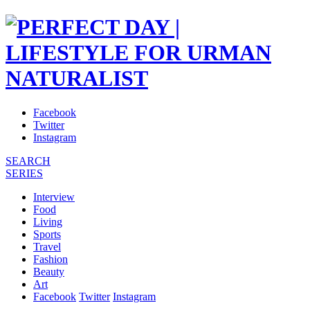
Facebook
Twitter
Instagram
SEARCH
SERIES
Interview
Food
Living
Sports
Travel
Fashion
Beauty
Art
Facebook
Twitter
Instagram