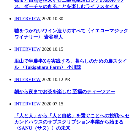
都市と自然を往来する二拠点生活ロシアの郊外ハウ
ス、ダーチャの創ることを楽しむライフスタイル
INTERVIEW
2020.10.30
嘘をつかないワイン造りのすべて〈イエローマジック
ワイナリー〉 岩谷澄人
INTERVIEW
2020.10.15
里山で半農半Xを実践する、暮らしのための農スタイ
ル 〈Takigahara Farm〉 小川諒
INTERVIEW
2020.10.12
PR
朝から夜までお茶を楽しむ 至福のティーツアー
INTERVIEW
2020.07.15
「人と人」から「人と自然」を繋ぐことへの挑戦へ セ
カンドハウスのサブスクリプション事業から始まる
〈SANU（サヌ）〉の未来