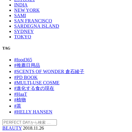
INDIA
NEW YORK
SAMI
SAN FRANCISCO
SARDEGNA ISLAND
SYDNEY
TOKYO
TAG
#food365
#推薦日用品
#SCENTS OF WONDER 倉石綾子
#PD BOOK
#MULTI-USE COSME
#進化する食の現在
#HaaT
#植物
#茶
#HELLY HANSEN
BEAUTY
2018.11.26