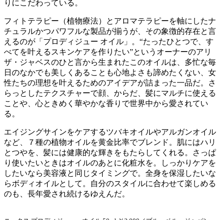
りにこだわっている。
フィトテラピー（植物療法）とアロマテラピーを軸にしたナ
チュラルかつパワフルな製品が揃うが、その象徴的存在と言
えるのが「プロディジュー オイル」。“たったひとつで、す
べてを叶えるスキンケアを作りたい”というオーナーのアリ
ザ・ジャベスのひと言から生まれたこのオイルは、多忙な毎
日のなかでも美しくあることも心地よさも諦めたくない、女
性たちの理想を叶えるためのアイデアが詰まった一品だ。さ
らっとしたテクスチャーで顔、からだ、髪にマルチに使える
ことや、心ときめく華やかな香りで世界中から愛されてい
る。
エイジングサインをケアするツバキオイルやアルガンオイル
など、７種の植物オイルを黄金比率でブレンド。肌にはハリ
とつやを、髪には健康的な輝きをもたらしてくれる。さっぱ
り使いたいときはオイルのあとに化粧水を。しっかりケアを
したいなら美容液と同じタイミングで。全身を保湿したいな
らボディオイルとして。自分のスタイルに合わせて楽しめる
のも、長年愛され続けるゆえんだ。