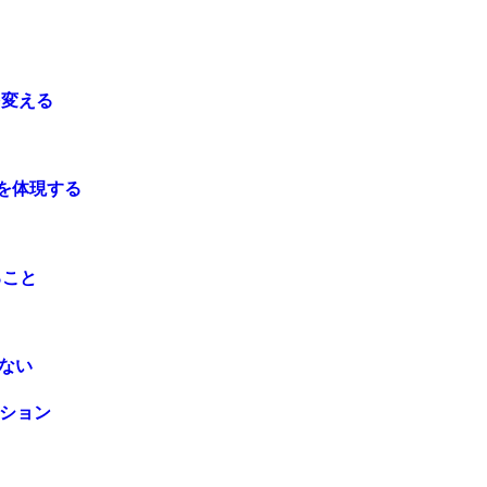
を変える
来を体現する
ること
らない
クション