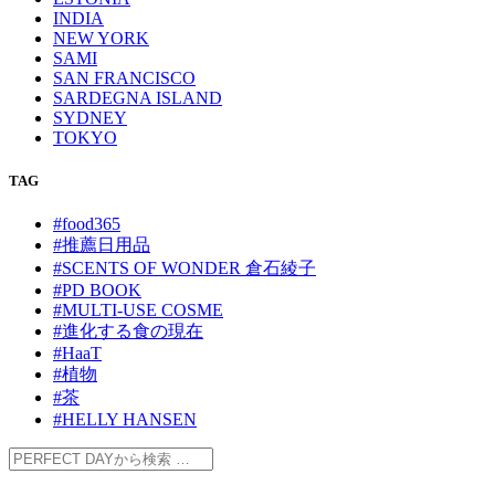
INDIA
NEW YORK
SAMI
SAN FRANCISCO
SARDEGNA ISLAND
SYDNEY
TOKYO
TAG
#food365
#推薦日用品
#SCENTS OF WONDER 倉石綾子
#PD BOOK
#MULTI-USE COSME
#進化する食の現在
#HaaT
#植物
#茶
#HELLY HANSEN