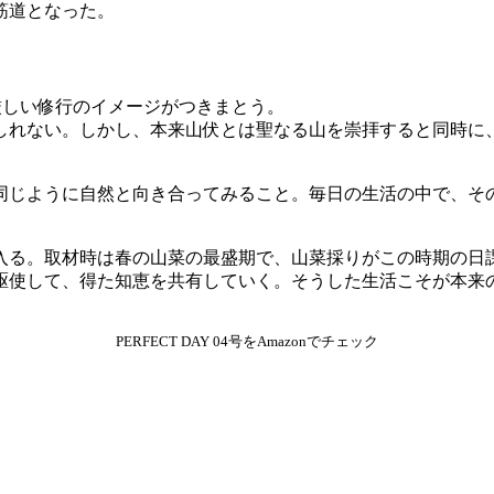
筋道となった。
厳しい修行のイメージがつきまとう。
しれない。しかし、本来山伏とは聖なる山を崇拝すると同時に
同じように自然と向き合ってみること。毎日の生活の中で、そ
入る。取材時は春の山菜の最盛期で、山菜採りがこの時期の日
駆使して、得た知恵を共有していく。そうした生活こそが本来
PERFECT DAY 04号をAmazonでチェック