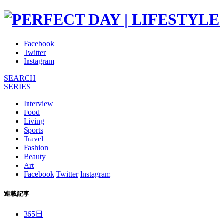
Facebook
Twitter
Instagram
SEARCH
SERIES
Interview
Food
Living
Sports
Travel
Fashion
Beauty
Art
Facebook
Twitter
Instagram
連載記事
365日