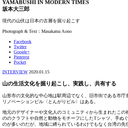
YAMABUSHI IN MODERN TIMES
坂本大三郎
現代の山伏は日本の古層を掘り起こす
Photograph & Text：Masakatsu Aono
Facebook
Twitter
Google+
Pinterest
Pocket
INTERVIEW
2020.01.15
山の生活文化を掘り起こし、実践し、共有する
山形市の文化的な中心地は駅周辺でなく、旧市街である市庁
リノベーションビル〈とんがりビル〉はある。
地元のデザイナーや文化人のコミュニティから生まれたこの
ののクラフトや自然と動物をモチーフにしたTシャツ、手ぬ
のが多いのだが、地域に縛られているわけでもなく台湾の先