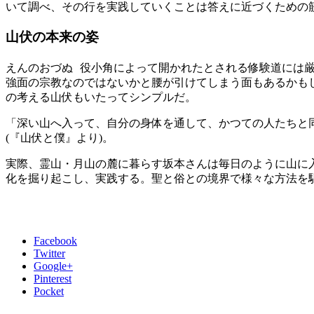
いて調べ、その行を実践していくことは答えに近づくための
山伏の本来の姿
えんのおづぬ 役小角によって開かれたとされる修験道には
強面の宗教なのではないかと腰が引けてしまう面もあるかも
の考える山伏もいたってシンプルだ。
「深い山へ入って、自分の身体を通して、かつての人たちと
(『山伏と僕』より)。
実際、霊山・月山の麓に暮らす坂本さんは毎日のように山に
化を掘り起こし、実践する。聖と俗との境界で様々な方法を
Facebook
Twitter
Google+
Pinterest
Pocket