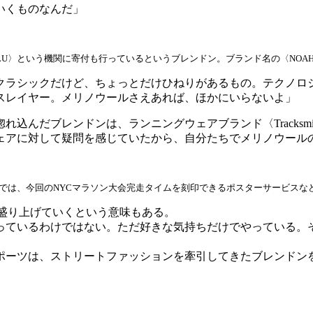
いくものなんだ」
U〉という機関に寄付も行っているというブレンドン。ブランド名の〈NOAH
クラシックだけど、ちょっとだけひねりがあるもの。テクノロ
スレイヤー。メリノウールさえあれば、ほかにいらないよ」
込んだブレンドンは、ランニングウェアブランド〈Tracksm
ェアに対して疑問を感じていたから、自分たちでメリノウール
・店舗では、今回のNYCマラソン大会完走タイムを刻印できるポスターサービスな
盛り上げていくという意味もある。
っているわけではない。ただ好きな気持ちだけでやっている。
ポーツは、ストリートファッションを牽引してきたブレンドン