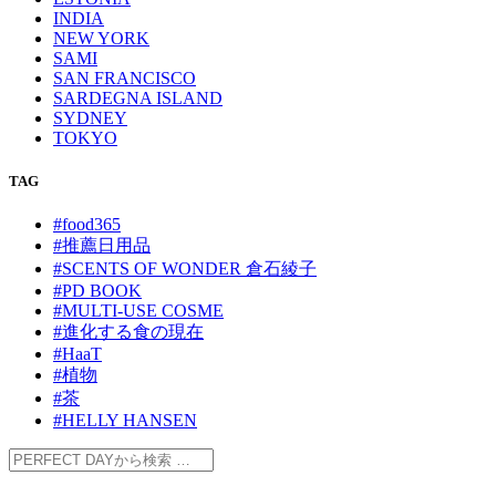
INDIA
NEW YORK
SAMI
SAN FRANCISCO
SARDEGNA ISLAND
SYDNEY
TOKYO
TAG
#food365
#推薦日用品
#SCENTS OF WONDER 倉石綾子
#PD BOOK
#MULTI-USE COSME
#進化する食の現在
#HaaT
#植物
#茶
#HELLY HANSEN