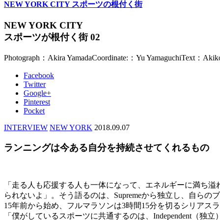
NEW YORK CITY スポーツの根付く街
NEW YORK CITY
スポーツが根付く街 02
Photograph：Akira Yamada
Coordinate:：Yu Yamaguchi
Text：Akik
Facebook
Twitter
Google+
Pinterest
Pocket
INTERVIEW
NEW YORK
2018.09.07
ランニングは今ある自分を持続させてくれるもの
「走る人も応援する人も一体になって、エネルギーに満ち溢
られないよ」。そう語るのは、Supremeから独立し、自ら
15年前から始め、フルマラソンは3時間15分を切るシリアス
「僕がしているスポーツに共通するのは、Independent