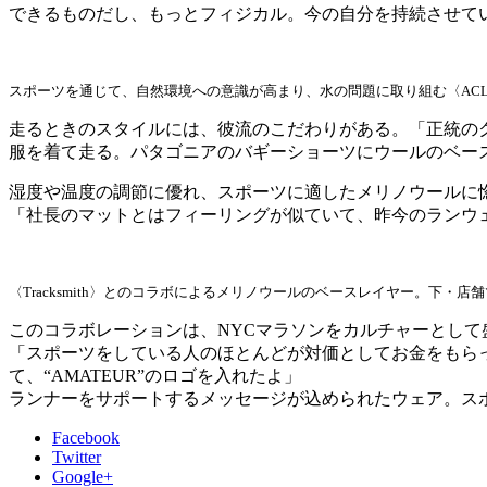
できるものだし、もっとフィジカル。今の自分を持続させて
スポーツを通じて、自然環境への意識が高まり、水の問題に取り組む〈ACL
走るときのスタイルには、彼流のこだわりがある。「正統の
服を着て走る。パタゴニアのバギーショーツにウールのベー
湿度や温度の調節に優れ、スポーツに適したメリノウールに惚れ
「社長のマットとはフィーリングが似ていて、昨今のランウ
〈Tracksmith〉とのコラボによるメリノウールのベースレイヤー。下
このコラボレーションは、NYCマラソンをカルチャーとして
「スポーツをしている人のほとんどが対価としてお金をもら
て、“AMATEUR”のロゴを入れたよ」
ランナーをサポートするメッセージが込められたウェア。ス
Facebook
Twitter
Google+