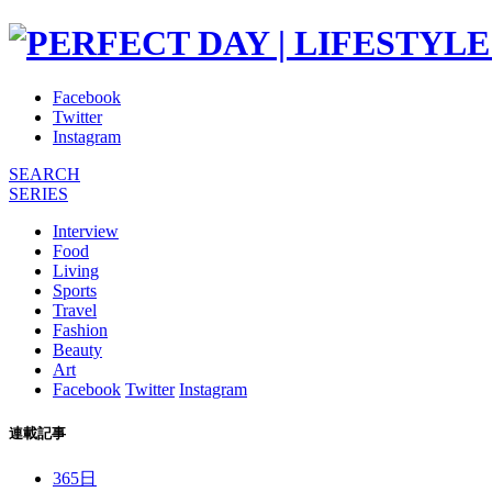
Facebook
Twitter
Instagram
SEARCH
SERIES
Interview
Food
Living
Sports
Travel
Fashion
Beauty
Art
Facebook
Twitter
Instagram
連載記事
365日