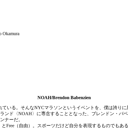
o Okamura
NOAH/Brendon Babenzien
れている。そんなNYCマラソンというイベントを、僕は誇りに
のブランド〈NOAH〉に専念することとなった、ブレンドン・
ランナーだ。
（独立）とFree（自由）。スポーツだけど自分を表現するもので