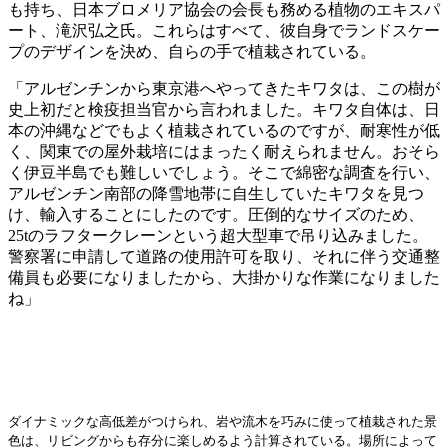
も持ち、日本ブロメリア協会の会長も務める植物のエキスパ
ート、滝沢弘之氏。これらはすべて、彼自身でランドスケー
プのデザインを決め、自らの手で植栽されている。
「アルゼンチンから東京港へやってきたキワタは、この樹が
史上初だと検疫担当官から言われました。キワタ自体は、日
本の沖縄などでもよく植栽されているのですが、耐寒性が低
く、関東での屋外栽培にはまったく耐えられません。おそら
く伊豆半島でも難しいでしょう。そこで綿密な調査を行い、
アルゼンチン南部の降雪地帯に自生していたキワタを見つ
け、輸入することにしたのです。圧倒的なサイズのため、
25tのラフタークレーンという超大型車で吊り込みました。
警察署に申請して道路の使用許可を取り、それに伴う交通整
備員も必要になりましたから、大掛かりな作業になりました
ね」
ダイナミックな高低差がつけられ、岩や流木を巧みに使って植栽された景
色は、リビングからも存分に楽しめるよう計算されている。場所によって