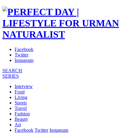
Facebook
Twitter
Instagram
SEARCH
SERIES
Interview
Food
Living
Sports
Travel
Fashion
Beauty
Art
Facebook
Twitter
Instagram