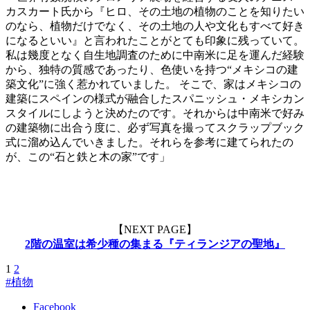
カスカート氏から『ヒロ、その土地の植物のことを知りたい
のなら、植物だけでなく、その土地の人や文化もすべて好き
になるといい』と言われたことがとても印象に残っていて。
私は幾度となく自生地調査のために中南米に足を運んだ経験
から、独特の質感であったり、色使いを持つ“メキシコの建
築文化”に強く惹かれていました。 そこで、家はメキシコの
建築にスペインの様式が融合したスパニッシュ・メキシカン
スタイルにしようと決めたのです。それからは中南米で好み
の建築物に出合う度に、必ず写真を撮ってスクラップブック
式に溜め込んでいきました。それらを参考に建てられたの
が、この“石と鉄と木の家”です」
【NEXT PAGE】
2階の温室は希少種の集まる『ティランジアの聖地』
1
2
#植物
Facebook