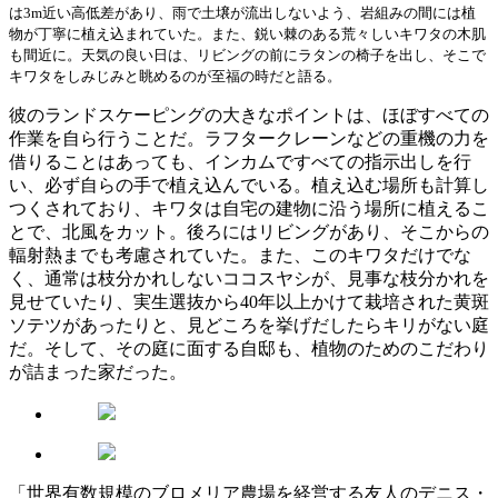
は3m近い高低差があり、雨で土壌が流出しないよう、岩組みの間には植
物が丁寧に植え込まれていた。また、鋭い棘のある荒々しいキワタの木肌
も間近に。天気の良い日は、リビングの前にラタンの椅子を出し、そこで
キワタをしみじみと眺めるのが至福の時だと語る。
彼のランドスケーピングの大きなポイントは、ほぼすべての
作業を自ら行うことだ。ラフタークレーンなどの重機の力を
借りることはあっても、インカムですべての指示出しを行
い、必ず自らの手で植え込んでいる。植え込む場所も計算し
つくされており、キワタは自宅の建物に沿う場所に植えるこ
とで、北風をカット。後ろにはリビングがあり、そこからの
輻射熱までも考慮されていた。また、このキワタだけでな
く、通常は枝分かれしないココスヤシが、見事な枝分かれを
見せていたり、実生選抜から40年以上かけて栽培された黄斑
ソテツがあったりと、見どころを挙げだしたらキリがない庭
だ。そして、その庭に面する自邸も、植物のためのこだわり
が詰まった家だった。
「世界有数規模のブロメリア農場を経営する友人のデニス・