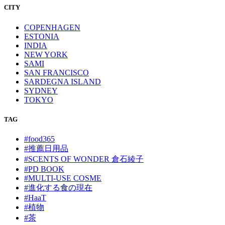
CITY
COPENHAGEN
ESTONIA
INDIA
NEW YORK
SAMI
SAN FRANCISCO
SARDEGNA ISLAND
SYDNEY
TOKYO
TAG
#food365
#推薦日用品
#SCENTS OF WONDER 倉石綾子
#PD BOOK
#MULTI-USE COSME
#進化する食の現在
#HaaT
#植物
#茶