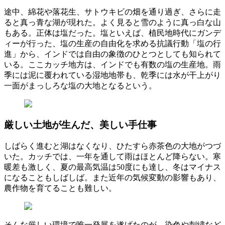
途中、綿花や落花生、サトウキビの畑を通り過ぎ、さらに走
ると真っ青な湖が現れた。よく見ると雪のように真っ白な山
もある。正体は塩だった。塩といえば、植民地時代にガンデ
ィーが行った、塩の生産の自由化を求める抗議行動「塩の行
進」から、インドでは自由の象徴のひとつとしても知られて
いる。ここカッチ地方は、インドでも有数の塩の生産地。雨
季には泥に覆われている湿地地帯も、乾季には水が干上がり
一面がまっしろな塩の大地となるという。
厳しい土地が生んだ、美しい手仕事
しばらく進むと湖はなくなり、ひたすら赤茶色の大地がつづ
いた。カッチでは、一年を通して雨はほとんど降らない。寒
暖差も激しく、夏の最高気温は50度にも達し、冬はマイナス
になることもしばしば。また近年の気候変動の影響もあり、
農作物を育てることも難しい。
そんな厳しい環境で唯一発展を遂げたのが、染色や刺繍など