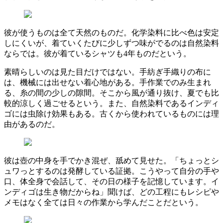
彼が使うものは全て天然のものだ。化学染料に比べ色は安定
しにくいが、着ていくたびに少しずつ味がでるのは自然染料
ならでは。彼が着ているシャツも4年ものだという。
素晴らしいのは見た目だけではない。手紡ぎ手織りの布に
は、機械には出せない着心地がある。手作業でのみ生まれ
る、糸の間の少しの隙間。そこから風が通り抜け、夏でも比
較的涼しく過ごせるという。また、自然染料であるインディ
ゴには虫除け効果もある。古くから使われているものには理
由があるのだ。
彼は壺の中身を手でかき混ぜ、舐めて見せた。「ちょっとシ
ュワっとするのは発酵している証拠。こうやって自分の手や
口、体全身で会話して、その日の様子を記憶しています。イ
ンディゴは生き物だからね」聞けば、どの工程にもレシピや
メモはなく全ては日々の作業から学んだことだという。