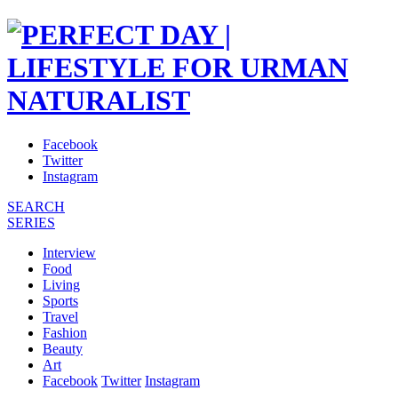
Facebook
Twitter
Instagram
SEARCH
SERIES
Interview
Food
Living
Sports
Travel
Fashion
Beauty
Art
Facebook
Twitter
Instagram