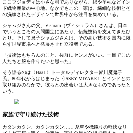
ここブジョディは小さな村でありながら、綿や羊毛などイン
ド織物産業の中心地。なかでもこの一家は、繊細な技術とそ
の洗練されたデザインで世界中から注目を集めている。
シャムジさんの父、Vishram（ヴィシュラム）さんは、日本
でいうところの人間国宝にあたり、伝統技術を支えてきたひ
とり。そして息子シャムジさんは、その高い技術を国内に限
らず世界市場へと発展させた立役者である。
「技術はもちろんのこと、抜群にセンスがいい。一目でこの
人たちと服を作りたいと思った」
そう語るのは〈HaaT〉トータルディレクター皆川魔鬼子
氏。80年代からはじまった〈ISSEY MIYAKE〉とインドとの
取り組みのなかで、彼らとの出会いは大きなものであったと
いう。
家族で守り続けた技術
カタンカタン、カタンカタン…… 糸車や機織りの軽快なリ