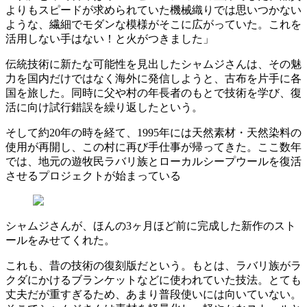
よりもスピードが求められていた機械織りでは思いつかない
ような、繊細でモダンな模様がそこに広がっていた。これを
活用しない手はない！と火がつきました」
伝統技術に新たな可能性を見出したシャムジさんは、その魅
力を国内だけではなく海外に発信しようと、古布を片手に各
国を旅した。同時に父や村の年長者のもとで技術を学び、復
活に向け試行錯誤を繰り返したという。
そして約20年の時を経て、1995年には天然素材・天然染料の
使用が再開し、この村に再び手仕事が帰ってきた。ここ数年
では、地元の遊牧民ラバリ族とローカルシープウールを復活
させるプロジェクトが始まっている
シャムジさんが、ほんの3ヶ月ほど前に完成した新作のスト
ールをみせてくれた。
これも、昔の技術の復刻版だという。もとは、ラバリ族がラ
クダにかけるブランケットなどに使われていた技法。とても
丈夫だが重すぎるため、あまり普段使いには向いていない。