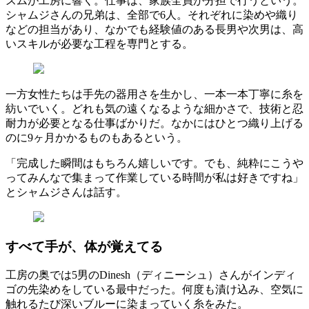
ズムが工房に響く。仕事は、家族全員が分担で行うという。
シャムジさんの兄弟は、全部で6人。それぞれに染めや織り
などの担当があり、なかでも経験値のある長男や次男は、高
いスキルが必要な工程を専門とする。
一方女性たちは手先の器用さを生かし、一本一本丁寧に糸を
紡いでいく。どれも気の遠くなるような細かさで、技術と忍
耐力が必要となる仕事ばかりだ。なかにはひとつ織り上げる
のに9ヶ月かかるものもあるという。
「完成した瞬間はもちろん嬉しいです。でも、純粋にこうや
ってみんなで集まって作業している時間が私は好きですね」
とシャムジさんは話す。
すべて手が、体が覚えてる
工房の奥では5男のDinesh（ディニーシュ）さんがインディ
ゴの先染めをしている最中だった。何度も漬け込み、空気に
触れるたび深いブルーに染まっていく糸をみた。