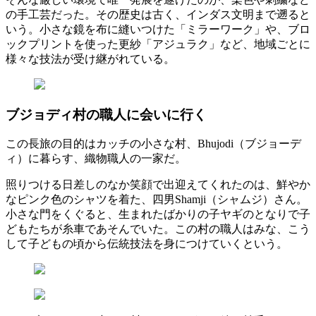
の手工芸だった。その歴史は古く、インダス文明まで遡ると
いう。小さな鏡を布に縫いつけた「ミラーワーク」や、ブロ
ックプリントを使った更紗「アジュラク」など、地域ごとに
様々な技法が受け継がれている。
ブジョディ村の職人に会いに行く
この長旅の目的はカッチの小さな村、Bhujodi（ブジョーデ
ィ）に暮らす、織物職人の一家だ。
照りつける日差しのなか笑顔で出迎えてくれたのは、鮮やか
なピンク色のシャツを着た、四男Shamji（シャムジ）さん。
小さな門をくぐると、生まれたばかりの子ヤギのとなりで子
どもたちが糸車であそんでいた。この村の職人はみな、こう
して子どもの頃から伝統技法を身につけていくという。