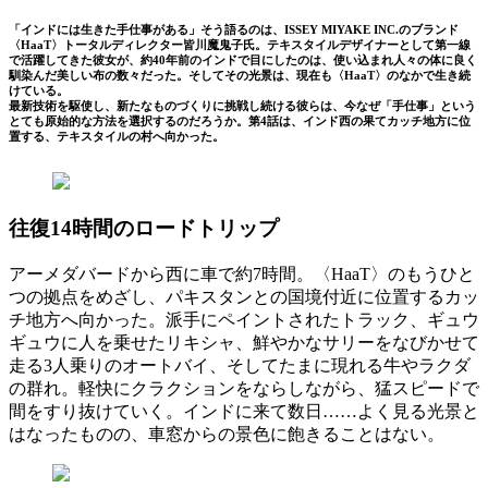
「インドには生きた手仕事がある」そう語るのは、ISSEY MIYAKE INC.のブランド
〈HaaT〉トータルディレクター皆川魔鬼子氏。テキスタイルデザイナーとして第一線
で活躍してきた彼女が、約40年前のインドで目にしたのは、使い込まれ人々の体に良く
馴染んだ美しい布の数々だった。そしてその光景は、現在も〈HaaT〉のなかで生き続
けている。
最新技術を駆使し、新たなものづくりに挑戦し続ける彼らは、今なぜ「手仕事」という
とても原始的な方法を選択するのだろうか。第4話は、インド西の果てカッチ地方に位
置する、テキスタイルの村へ向かった。
往復14時間のロードトリップ
アーメダバードから西に車で約7時間。〈HaaT〉のもうひと
つの拠点をめざし、パキスタンとの国境付近に位置するカッ
チ地方へ向かった。派手にペイントされたトラック、ギュウ
ギュウに人を乗せたリキシャ、鮮やかなサリーをなびかせて
走る3人乗りのオートバイ、そしてたまに現れる牛やラクダ
の群れ。軽快にクラクションをならしながら、猛スピードで
間をすり抜けていく。インドに来て数日……よく見る光景と
はなったものの、車窓からの景色に飽きることはない。