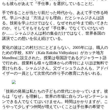
らも彼らがあえて『手仕事』を選択していることだ。
手で作ることが当たり前だった時代から、あえて手で作る時
代。学ぶべきは「方法よりも理由」だとシャムジさんは語
る。技術を学ぶだけではなく、なぜそれが今まで続いてきた
のか、そしてそもそもなぜ『手仕事』でなくていけないの
か…… シャムジさんは村の集会だけではなく、世界各国の
講演でこの想いを伝え続けている。
変化の波はこの村だけにとどまらない。2005年には、職人の
ための学校、KRV（Kala Raksha Vidhyalaya）がカッチ地方
Mundhraに設立された。授業は母国語であるグジャラート語
で行われ、授業料も様々な団体からの寄付によりほぼ無料で
受けられる。シャムジさん、父ヴィシュラムさんも、アドバ
イザーの一員として次世代の作り手の教育に力をいれる。
「技術の発展は私たちの子どもの世代にかかっています。彼
らは『なぜ』を理解し、世界の市場に自らプレゼンテーショ
ンできる人でなくてはいけません。時間はかかりますが、こ
うやって少しずつ仲間が増えていくことは手仕事の希望で