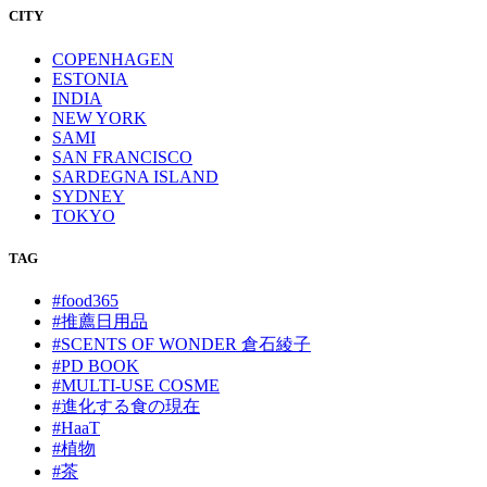
CITY
COPENHAGEN
ESTONIA
INDIA
NEW YORK
SAMI
SAN FRANCISCO
SARDEGNA ISLAND
SYDNEY
TOKYO
TAG
#food365
#推薦日用品
#SCENTS OF WONDER 倉石綾子
#PD BOOK
#MULTI-USE COSME
#進化する食の現在
#HaaT
#植物
#茶