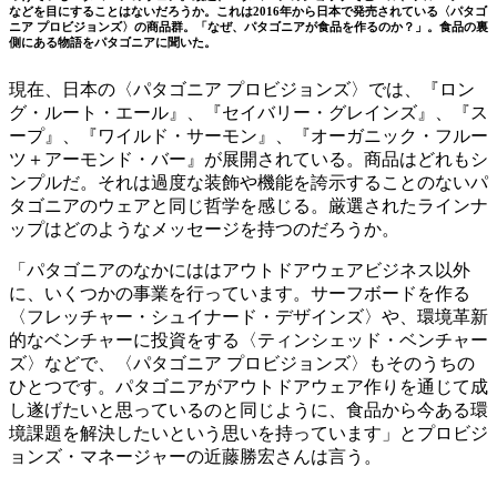
などを目にすることはないだろうか。これは2016年から日本で発売されている〈パタゴ
ニア プロビジョンズ〉の商品群。「なぜ、パタゴニアが食品を作るのか？」。食品の裏
側にある物語をパタゴニアに聞いた。
現在、日本の〈パタゴニア プロビジョンズ〉では、『ロン
グ・ルート・エール』、『セイバリー・グレインズ』、『ス
ープ』、『ワイルド・サーモン』、『オーガニック・フルー
ツ＋アーモンド・バー』が展開されている。商品はどれもシ
ンプルだ。それは過度な装飾や機能を誇示することのないパ
タゴニアのウェアと同じ哲学を感じる。厳選されたラインナ
ップはどのようなメッセージを持つのだろうか。
「パタゴニアのなかにははアウトドアウェアビジネス以外
に、いくつかの事業を行っています。サーフボードを作る
〈フレッチャー・シュイナード・デザインズ〉や、環境革新
的なベンチャーに投資をする〈ティンシェッド・ベンチャー
ズ〉などで、〈パタゴニア プロビジョンズ〉もそのうちの
ひとつです。パタゴニアがアウトドアウェア作りを通じて成
し遂げたいと思っているのと同じように、食品から今ある環
境課題を解決したいという思いを持っています」とプロビジ
ョンズ・マネージャーの近藤勝宏さんは言う。