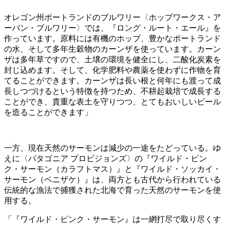
オレゴン州ポートランドのブルワリー〈ホップワークス・ア
ーバン・ブルワリー〉では、『ロング・ルート・エール』を
作っています。原料には有機のホップ、豊かなポートランド
の水、そして多年生穀物のカーンザを使っています。カーン
ザは多年草ですので、土壌の環境を健全にし、二酸化炭素を
封じ込めます。そして、化学肥料や農薬を使わずに作物を育
てることができます。カーンザは長い根と何年にも渡って成
長しつづけるという特徴を持つため、不耕起栽培で成長する
ことができ、貴重な表土を守りつつ、とてもおいしいビール
を造ることができます」
一方、現在天然のサーモンは減少の一途をたどっている。ゆ
えに〈パタゴニア プロビジョンズ〉の『ワイルド・ピン
ク・サーモン（カラフトマス）』と『ワイルド・ソッカイ・
サーモン（ベニザケ）』は、両方とも古代から行われている
伝統的な漁法で捕獲された北海で育った天然のサーモンを使
用する。
「『ワイルド・ピンク・サーモン』は一網打尽で取り尽くす