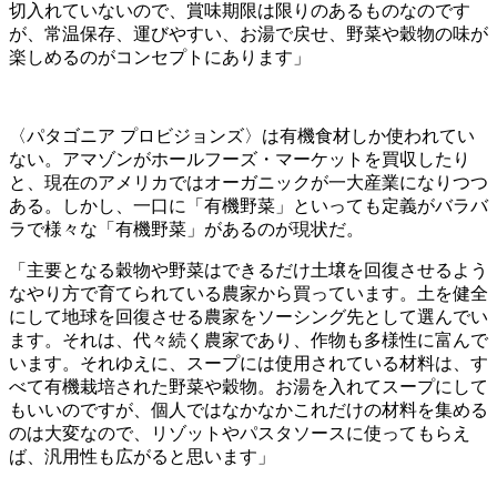
切入れていないので、賞味期限は限りのあるものなのです
が、常温保存、運びやすい、お湯で戻せ、野菜や穀物の味が
楽しめるのがコンセプトにあります」
〈パタゴニア プロビジョンズ〉は有機食材しか使われてい
ない。アマゾンがホールフーズ・マーケットを買収したり
と、現在のアメリカではオーガニックが一大産業になりつつ
ある。しかし、一口に「有機野菜」といっても定義がバラバ
ラで様々な「有機野菜」があるのが現状だ。
「主要となる穀物や野菜はできるだけ土壌を回復させるよう
なやり方で育てられている農家から買っています。土を健全
にして地球を回復させる農家をソーシング先として選んでい
ます。それは、代々続く農家であり、作物も多様性に富んで
います。それゆえに、スープには使用されている材料は、す
べて有機栽培された野菜や穀物。お湯を入れてスープにして
もいいのですが、個人ではなかなかこれだけの材料を集める
のは大変なので、リゾットやパスタソースに使ってもらえ
ば、汎用性も広がると思います」