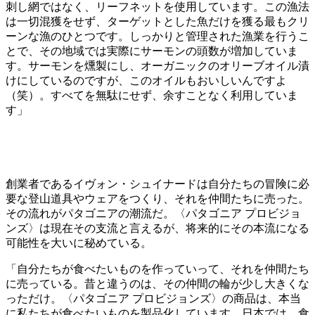
刺し網ではなく、リーフネットを使用しています。この漁法
は一切混獲をせず、ターゲットとした魚だけを獲る最もクリ
ーンな漁のひとつです。しっかりと管理された漁業を行うこ
とで、その地域では実際にサーモンの頭数が増加していま
す。サーモンを燻製にし、オーガニックのオリーブオイル漬
けにしているのですが、このオイルもおいしいんですよ
（笑）。すべてを無駄にせず、余すことなく利用していま
す」
創業者であるイヴォン・シュイナードは自分たちの冒険に必
要な登山道具やウェアをつくり、それを仲間たちに売った。
その流れがパタゴニアの潮流だ。〈パタゴニア プロビジョ
ンズ〉は現在その支流と言えるが、将来的にその本流になる
可能性を大いに秘めている。
「自分たちが食べたいものを作っていって、それを仲間たち
に売っている。昔と違うのは、その仲間の輪が少し大きくな
っただけ。〈パタゴニア プロビジョンズ〉の商品は、本当
に私たちが食べたいものを製品化しています。日本では、食