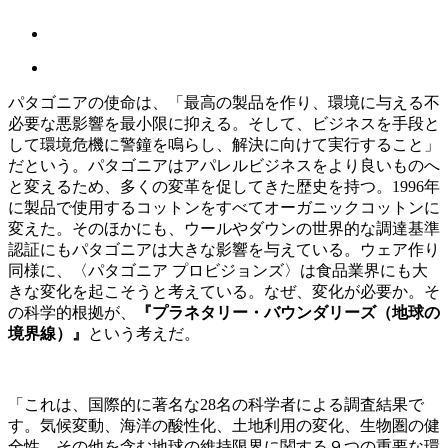
パタゴニアの使命は、「最高の製品を作り、環境に与える不
必要な悪影響を最小限に抑える。そして、ビジネスを手段と
して環境危機に警鐘を鳴らし、解決に向けて実行すること」
だという。パタゴニアはアパレルビジネスをより良いものへ
と変えるため、多くの変革を促してきた歴史を持つ。1996年
に製品で使用するコットンをすべてオーガニックコットンに
変えた。そのほかにも、ウールやダウンの世界的な調達基準
認証にもパタゴニアは大きな影響を与えている。ウェア作り
同様に、〈パタゴニア プロビジョンズ〉は食品業界にも大
きな変化を起こそうと考えている。なぜ、変化が必要か。そ
の科学的根拠が、
『プラネタリー・バウンダリーズ（地球の
境界線）』
という考えだ。
「これは、国際的に著名な28名の科学者による調査結果で
す。気候変動、海洋の酸性化、土地利用の変化、生物圏の健
全性、その他を含む地球の維持限界に関する９つの重要な環