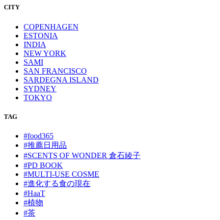
CITY
COPENHAGEN
ESTONIA
INDIA
NEW YORK
SAMI
SAN FRANCISCO
SARDEGNA ISLAND
SYDNEY
TOKYO
TAG
#food365
#推薦日用品
#SCENTS OF WONDER 倉石綾子
#PD BOOK
#MULTI-USE COSME
#進化する食の現在
#HaaT
#植物
#茶