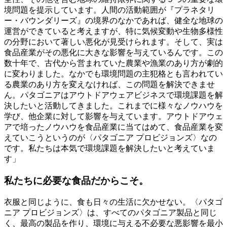
境問題を提示しています。人間の活動範囲が『プラネタリ
ー・バウンダリーズ』の境界のなかであれば、健全な地球の
運営ができていると考えますが、特に気候変動や生物多様性
の分野において著しい悪化が見受けられます。そして、実は
食品産業がその悪化に大きな影響を与えているんです。この
数十年で、古代から営まれていた農業や漁業のあり方が劇的
に変わりました。なかでも環境問題の主犯格とも言われてい
る農業のあり方を変えなければ、この問題を解決できませ
ん。パタゴニアはアウトドアウェアビジネスで環境課題を解
決したいと活動してきました。これまでに様々なノウハウを
学び、他企業に対して影響を与えています。アウトドアウェ
アで培ったノウハウを食品産業に当てはめて、食品産業を変
えていこうというのが〈パタゴニア プロビジョンズ〉なの
です。私たちは本気で環境課題を解決したいと考えていま
す」
私たちに必要な食品だからこそ。
衣服と同じように、食も日々の生活に欠かせない。〈パタゴ
ニア プロビジョンズ〉は、すべてのパタゴニア製品と同じ
く、最高の製品を作り、環境に与える不必要な悪影響を最小