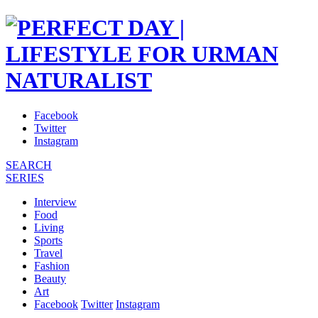
Facebook
Twitter
Instagram
SEARCH
SERIES
Interview
Food
Living
Sports
Travel
Fashion
Beauty
Art
Facebook
Twitter
Instagram