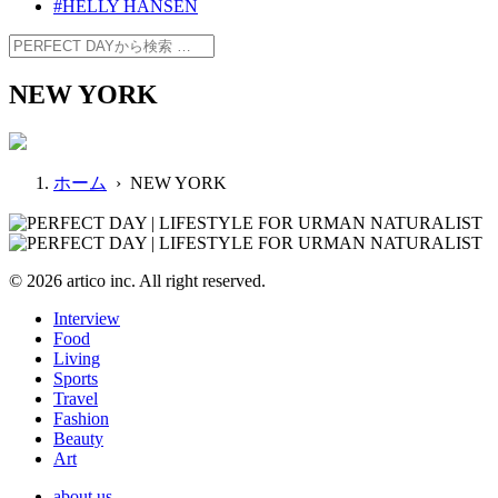
#HELLY HANSEN
NEW YORK
ホーム
› NEW YORK
© 2026 artico inc. All right reserved.
Interview
Food
Living
Sports
Travel
Fashion
Beauty
Art
about us