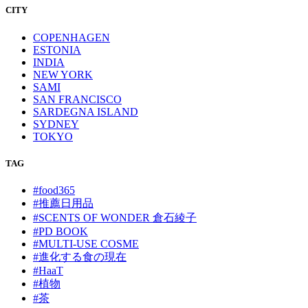
CITY
COPENHAGEN
ESTONIA
INDIA
NEW YORK
SAMI
SAN FRANCISCO
SARDEGNA ISLAND
SYDNEY
TOKYO
TAG
#food365
#推薦日用品
#SCENTS OF WONDER 倉石綾子
#PD BOOK
#MULTI-USE COSME
#進化する食の現在
#HaaT
#植物
#茶