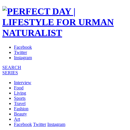
Facebook
Twitter
Instagram
SEARCH
SERIES
Interview
Food
Living
Sports
Travel
Fashion
Beauty
Art
Facebook
Twitter
Instagram